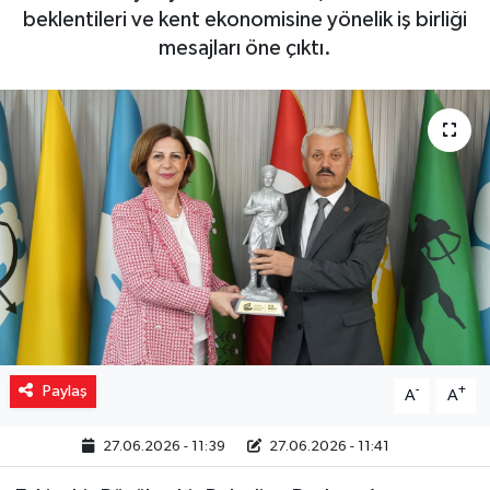
beklentileri ve kent ekonomisine yönelik iş birliği
Yaşam
mesajları öne çıktı.
Resmi ilanlar
Paylaş
-
+
A
A
27.06.2026 - 11:39
27.06.2026 - 11:41