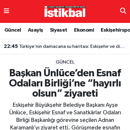
Eskişehirspor
Eskişehir Nöbetçi Eczaneler
Güncel
Asayiş
Siyaset
Ekonomi
Eskişehirsp
Güncel
Eskişehir Hava Durumu
22:45
Türkiye’nin damacana su haritası: Eskişehir ve diğer illerde fiyatlar ne kadar?
Asayiş
Eskişehir Namaz Vakitleri
GÜNCEL
Siyaset
Eskişehir Trafik Yoğunluk Haritası
Başkan Ünlüce’den Esnaf
Odaları Birliği’ne “hayırlı
Spor
TFF 3.Lig 4.Grup Puan Durumu ve Fikstür
olsun” ziyareti
Eğitim
Tüm Manşetler
Eskişehir Büyükşehir Belediye Başkanı Ayşe
Ekonomi
Son Dakika Haberleri
Ünlüce, Eskişehir Esnaf ve Sanatkârlar Odaları
Birliği Başkanlığı görevine seçilen Adnan
Sağlık
Haber Arşivi
Karamanlı’yı ziyaret etti. Görüşmede esnafın