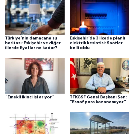
Türkiye’nin damacana su
Eskişehir’de 3 ilçede planlı
haritası: Eskişehir ve diğer
elektrik kesintisi: Saatler
illerde fiyatlar ne kadar?
belli oldu
“Emekli ikinci işi arıyor”
TTKGSF Genel Başkanı Şen:
“Esnaf para kazanamıyor”