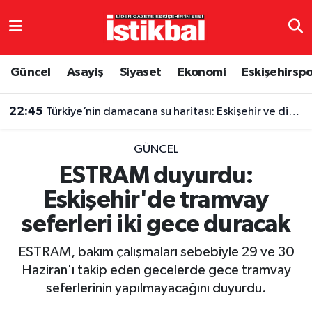
Eskişehirspor
Eskişehir Nöbetçi Eczaneler
Güncel
Asayiş
Siyaset
Ekonomi
Eskişehirsp
Güncel
Eskişehir Hava Durumu
22:45
Türkiye’nin damacana su haritası: Eskişehir ve diğer illerde fiyatlar ne kadar?
Asayiş
Eskişehir Namaz Vakitleri
GÜNCEL
Siyaset
Eskişehir Trafik Yoğunluk Haritası
ESTRAM duyurdu:
Eskişehir'de tramvay
Spor
TFF 3.Lig 4.Grup Puan Durumu ve Fikstür
seferleri iki gece duracak
Eğitim
Tüm Manşetler
ESTRAM, bakım çalışmaları sebebiyle 29 ve 30
Ekonomi
Son Dakika Haberleri
Haziran'ı takip eden gecelerde gece tramvay
seferlerinin yapılmayacağını duyurdu.
Sağlık
Haber Arşivi