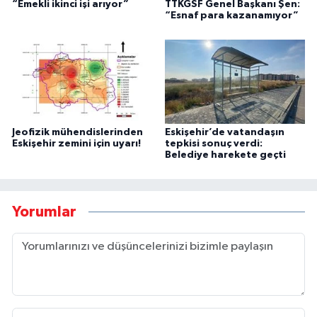
“Emekli ikinci işi arıyor”
TTKGSF Genel Başkanı Şen:
“Esnaf para kazanamıyor”
Jeofizik mühendislerinden
Eskişehir’de vatandaşın
Eskişehir zemini için uyarı!
tepkisi sonuç verdi:
Belediye harekete geçti
Yorumlar