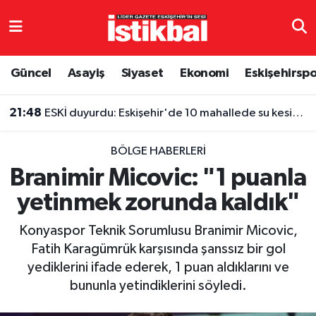
Eskişehirspor
Eskişehir Nöbetçi Eczaneler
Güncel
Asayiş
Siyaset
Ekonomi
Eskişehirsp
Güncel
Eskişehir Hava Durumu
21:48
ESKİ duyurdu: Eskişehir'de 10 mahallede su kesintisi
Asayiş
Eskişehir Namaz Vakitleri
BÖLGE HABERLERI
Siyaset
Eskişehir Trafik Yoğunluk Haritası
Branimir Micovic: "1 puanla
yetinmek zorunda kaldık"
Spor
TFF 3.Lig 4.Grup Puan Durumu ve Fikstür
Konyaspor Teknik Sorumlusu Branimir Micovic,
Eğitim
Tüm Manşetler
Fatih Karagümrük karşısında şanssız bir gol
yediklerini ifade ederek, 1 puan aldıklarını ve
Ekonomi
Son Dakika Haberleri
bununla yetindiklerini söyledi.
Sağlık
Haber Arşivi