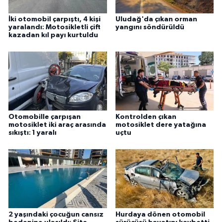
İki otomobil çarpıştı, 4 kişi
Uludağ'da çıkan orman
yaralandı: Motosikletli çift
yangını söndürüldü
kazadan kıl payı kurtuldu
Otomobille çarpışan
Kontrolden çıkan
motosiklet iki araç arasında
motosiklet dere yatağına
sıkıştı: 1 yaralı
uçtu
2 yaşındaki çocuğun cansız
Hurdaya dönen otomobil