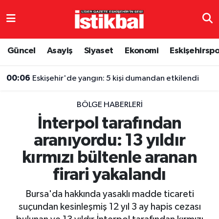
Eskişehirspor
Eskişehir Nöbetçi Eczaneler
Güncel
Asayiş
Siyaset
Ekonomi
Eskişehirsp
Güncel
Eskişehir Hava Durumu
00:06
Eskişehir'de yangın: 5 kişi dumandan etkilendi
Asayiş
Eskişehir Namaz Vakitleri
BÖLGE HABERLERI
Siyaset
Eskişehir Trafik Yoğunluk Haritası
İnterpol tarafından
aranıyordu: 13 yıldır
Spor
TFF 3.Lig 4.Grup Puan Durumu ve Fikstür
kırmızı bültenle aranan
Eğitim
Tüm Manşetler
firari yakalandı
Ekonomi
Son Dakika Haberleri
Bursa'da hakkında yasaklı madde ticareti
suçundan kesinleşmiş 12 yıl 3 ay hapis cezası
Sağlık
Haber Arşivi