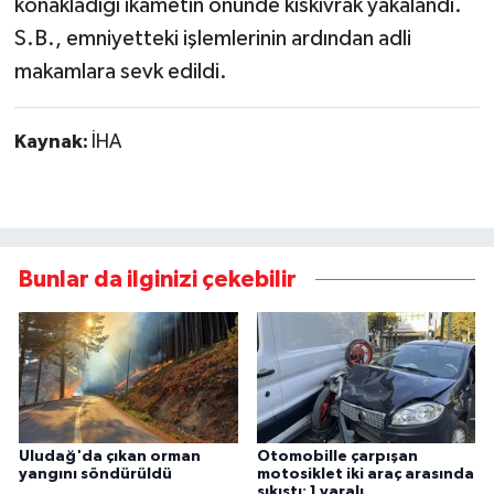
konakladığı ikametin önünde kıskıvrak yakalandı.
S.B., emniyetteki işlemlerinin ardından adli
makamlara sevk edildi.
Kaynak:
İHA
Bunlar da ilginizi çekebilir
Uludağ'da çıkan orman
Otomobille çarpışan
yangını söndürüldü
motosiklet iki araç arasında
sıkıştı: 1 yaralı