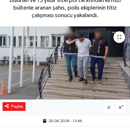
bulunan ve 13 yıldır İnterpol tarafından kırmızı
bültenle aranan şahıs, polis ekiplerinin titiz
Yaşam
çalışması sonucu yakalandı.
Resmi ilanlar
Paylaş
-
+
A
A
20.06.2026 - 13:46