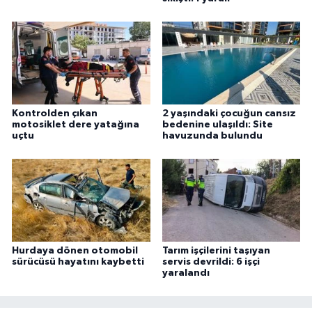
Kontrolden çıkan
2 yaşındaki çocuğun cansız
motosiklet dere yatağına
bedenine ulaşıldı: Site
uçtu
havuzunda bulundu
Hurdaya dönen otomobil
Tarım işçilerini taşıyan
sürücüsü hayatını kaybetti
servis devrildi: 6 işçi
yaralandı