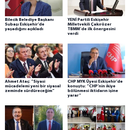
Bilecik Belediye Başkanı
YENİ Partili Eskişehir
Subaşı Eskişehir’de
Milletvekili Çakırözer
yaşadığını açıkladı
TBMM'de ilk önergesini
verdi
Ahmet Ataç: “Siyasi
CHP MYK Üyesi Eskişehir’de
mücadelemi yeni bir siyasal
konuştu: “CHP’nin ikiye
zeminde sürdüreceğim”
bölünmesi iktidarın işine
yarar”