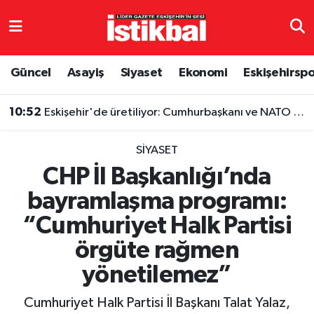
Eskişehirspor
Eskişehir Nöbetçi Eczaneler
Güncel
Asayiş
Siyaset
Ekonomi
Eskişehirsp
Güncel
Eskişehir Hava Durumu
10:52
Eskişehir'de üretiliyor: Cumhurbaşkanı ve NATO liderlerinin de tercihi oldu
Asayiş
Eskişehir Namaz Vakitleri
SIYASET
Siyaset
Eskişehir Trafik Yoğunluk Haritası
CHP İl Başkanlığı’nda
bayramlaşma programı:
Spor
TFF 3.Lig 4.Grup Puan Durumu ve Fikstür
“Cumhuriyet Halk Partisi
Eğitim
Tüm Manşetler
örgüte rağmen
Ekonomi
Son Dakika Haberleri
yönetilemez”
Cumhuriyet Halk Partisi İl Başkanı Talat Yalaz,
Sağlık
Haber Arşivi