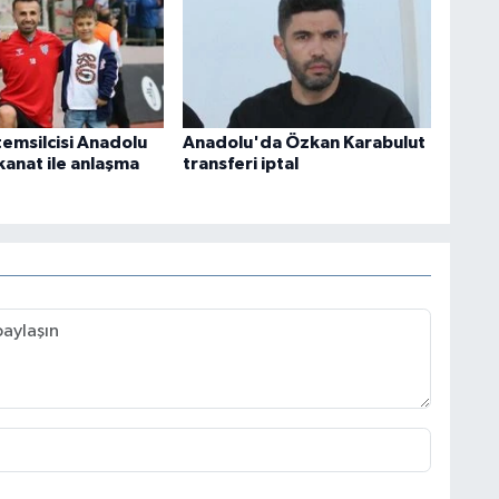
temsilcisi Anadolu
Anadolu'da Özkan Karabulut
kanat ile anlaşma
transferi iptal