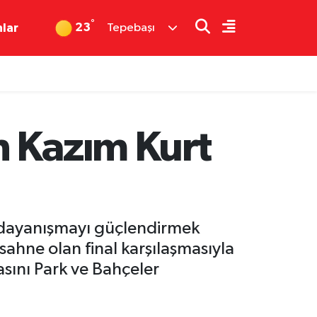
°
23
nlar
Tepebaşı
n Kazım Kurt
e dayanışmayı güçlendirmek
ahne olan final karşılaşmasıyla
sını Park ve Bahçeler