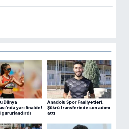
cu Dünya
Anadolu Spor Faaliyetleri,
sı’nda yarı finalde!
Şükrü transferinde son adımı
i gururlandırdı
attı