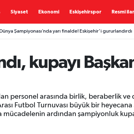
ş
Siyaset
Ekonomi
Eskişehirspor
Resmi ila
 Dünya Şampiyonası’nda yarı finalde! Eskişehir'i gururlandırdı
ndı, kupayı Başka
an personel arasında birlik, beraberlik v
rası Futbol Turnuvası büyük bir heyecana s
ya mücadelenin ardından şampiyonluk kupa