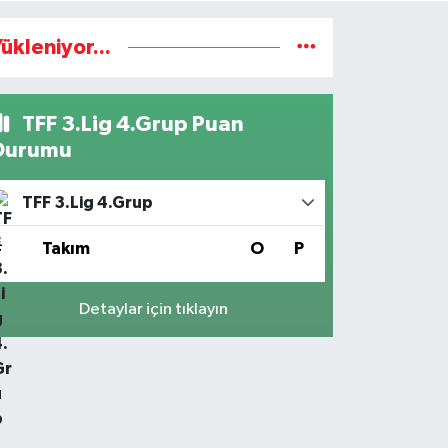
ükleniyor...
TFF 3.Lig 4.Grup Puan
Durumu
TFF 3.Lig 4.Grup
#
Takım
O
P
Detaylar için tıklayın