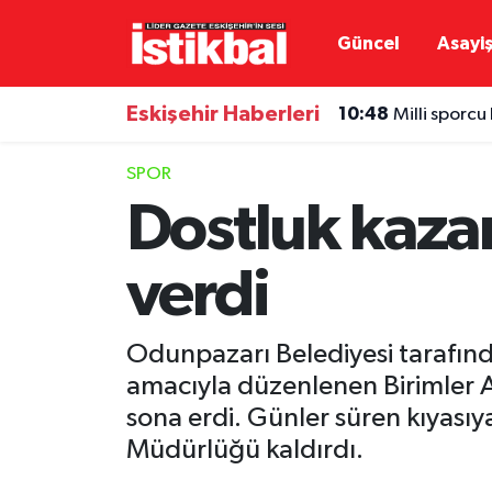
Güncel
Asayi
Eskişehirspor
Eskişehir Nöbetçi Eczaneler
Eskişehir Haberleri
10:48
Milli sporcu
Güncel
Eskişehir Hava Durumu
SPOR
Asayiş
Eskişehir Namaz Vakitleri
Dostluk kaza
Siyaset
Eskişehir Trafik Yoğunluk Haritası
verdi
Spor
TFF 3.Lig 4.Grup Puan Durumu ve Fikstür
Odunpazarı Belediyesi tarafınd
Eğitim
Tüm Manşetler
amacıyla düzenlenen Birimler A
sona erdi. Günler süren kıyası
Ekonomi
Son Dakika Haberleri
Müdürlüğü kaldırdı.
Sağlık
Haber Arşivi