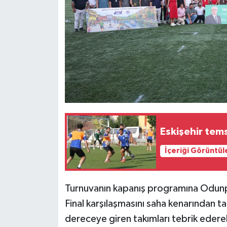
Eskişehir tems
İçeriği Görüntül
Turnuvanın kapanış programına Odunpa
Final karşılaşmasını saha kenarından 
dereceye giren takımları tebrik eder