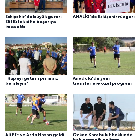
Eskişehir'de büyük gurur:
ANALİG'de Eskişehir rüzgarı
Elif Ertek çifte başarıya
imza attı
"Kupayı getirin primi siz
Anadolu'da yeni
belirleyin"
transferlere özel program
Ali Efe ve Arda Hasan geldi
Özkan Karabulut hakkında
beklenmedik gelişme