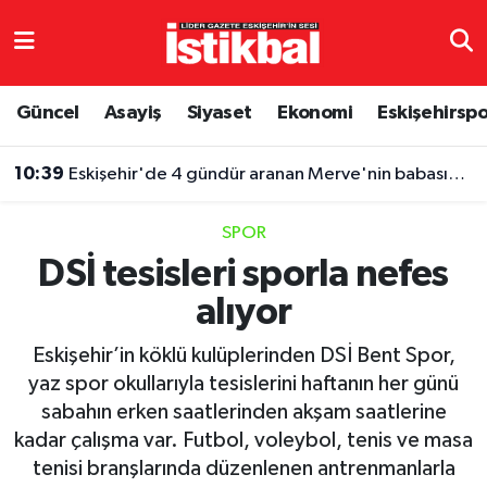
Eskişehirspor
Eskişehir Nöbetçi Eczaneler
Güncel
Asayiş
Siyaset
Ekonomi
Eskişehirsp
Güncel
Eskişehir Hava Durumu
10:39
Eskişehir'de 4 gündür aranan Merve'nin babasından dikkat çeken iddia
Asayiş
Eskişehir Namaz Vakitleri
SPOR
Siyaset
Eskişehir Trafik Yoğunluk Haritası
DSİ tesisleri sporla nefes
alıyor
Spor
TFF 3.Lig 4.Grup Puan Durumu ve Fikstür
Eskişehir’in köklü kulüplerinden DSİ Bent Spor,
Eğitim
Tüm Manşetler
yaz spor okullarıyla tesislerini haftanın her günü
sabahın erken saatlerinden akşam saatlerine
Ekonomi
Son Dakika Haberleri
kadar çalışma var. Futbol, voleybol, tenis ve masa
tenisi branşlarında düzenlenen antrenmanlarla
Sağlık
Haber Arşivi