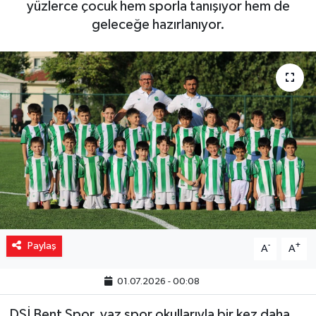
yüzlerce çocuk hem sporla tanışıyor hem de
geleceğe hazırlanıyor.
Yaşam
Resmi ilanlar
Paylaş
-
+
A
A
01.07.2026 - 00:08
DSİ Bent Spor, yaz spor okullarıyla bir kez daha