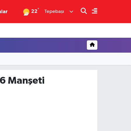
°
22
nlar
Tepebaşı
26 Manşeti