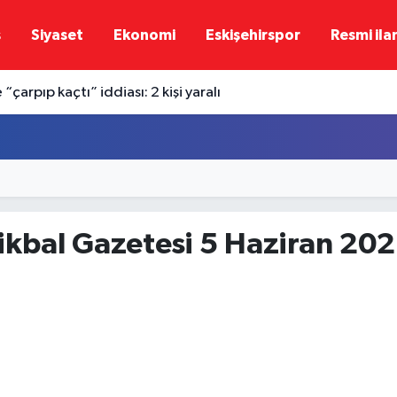
ş
Siyaset
Ekonomi
Eskişehirspor
Resmi ila
“çarpıp kaçtı” iddiası: 2 kişi yaralı
tikbal Gazetesi 5 Haziran 20