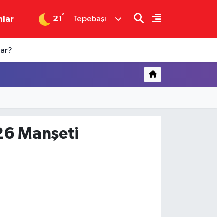
°
21
nlar
Tepebaşı
dar?
26 Manşeti