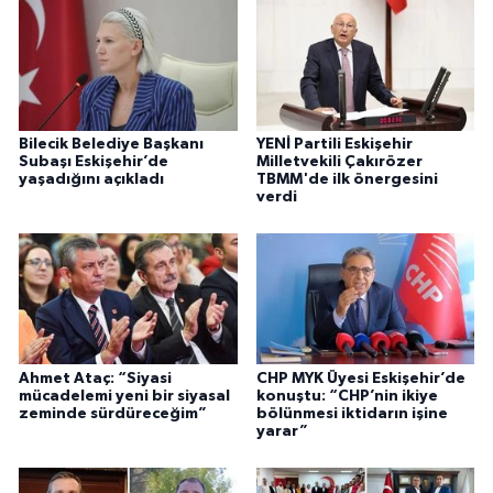
Bilecik Belediye Başkanı
YENİ Partili Eskişehir
Subaşı Eskişehir’de
Milletvekili Çakırözer
yaşadığını açıkladı
TBMM'de ilk önergesini
verdi
Ahmet Ataç: “Siyasi
CHP MYK Üyesi Eskişehir’de
mücadelemi yeni bir siyasal
konuştu: “CHP’nin ikiye
zeminde sürdüreceğim”
bölünmesi iktidarın işine
yarar”