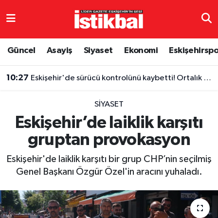
Eskişehirspor
Eskişehir Nöbetçi Eczaneler
Güncel
Asayiş
Siyaset
Ekonomi
Eskişehirsp
Güncel
Eskişehir Hava Durumu
10:27
Eskişehir'de sürücü kontrolünü kaybetti! Ortalık karıştı
Asayiş
Eskişehir Namaz Vakitleri
SIYASET
Siyaset
Eskişehir Trafik Yoğunluk Haritası
Eskişehir’de laiklik karşıtı
gruptan provokasyon
Spor
TFF 3.Lig 4.Grup Puan Durumu ve Fikstür
Eskişehir'de laiklik karşıtı bir grup CHP’nin seçilmiş
Eğitim
Tüm Manşetler
Genel Başkanı Özgür Özel'in aracını yuhaladı.
Ekonomi
Son Dakika Haberleri
Sağlık
Haber Arşivi