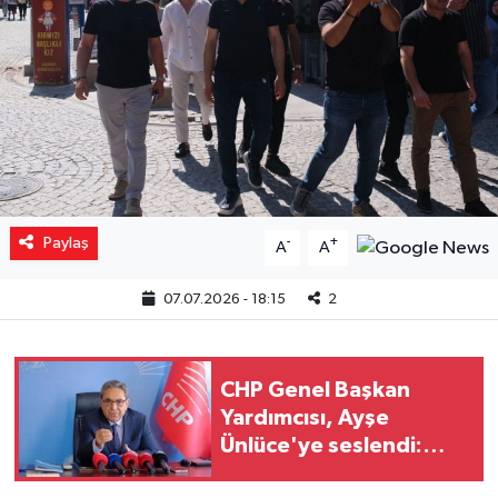
Yaşam
Resmi ilanlar
Paylaş
-
+
A
A
07.07.2026 - 18:15
2
CHP Genel Başkan
Yardımcısı, Ayşe
Ünlüce'ye seslendi:
"Kimsenin etkisinde