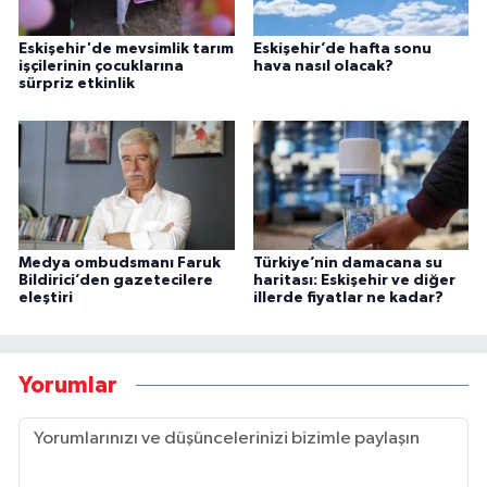
Eskişehir'de mevsimlik tarım
Eskişehir’de hafta sonu
işçilerinin çocuklarına
hava nasıl olacak?
sürpriz etkinlik
Medya ombudsmanı Faruk
Türkiye’nin damacana su
Bildirici’den gazetecilere
haritası: Eskişehir ve diğer
eleştiri
illerde fiyatlar ne kadar?
Yorumlar