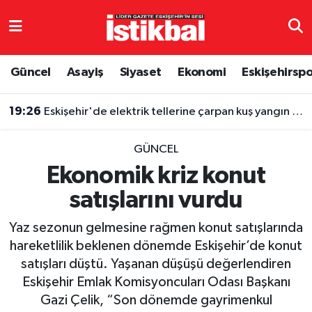
Eskişehirspor
Eskişehir Nöbetçi Eczaneler
Güncel
Asayiş
Siyaset
Ekonomi
Eskişehirsp
Güncel
Eskişehir Hava Durumu
19:26
Eskişehir'de elektrik tellerine çarpan kuş yangın çıkardı
Asayiş
Eskişehir Namaz Vakitleri
GÜNCEL
Siyaset
Eskişehir Trafik Yoğunluk Haritası
Ekonomik kriz konut
satışlarını vurdu
Spor
TFF 3.Lig 4.Grup Puan Durumu ve Fikstür
Yaz sezonun gelmesine rağmen konut satışlarında
Eğitim
Tüm Manşetler
hareketlilik beklenen dönemde Eskişehir’de konut
satışları düştü. Yaşanan düşüşü değerlendiren
Ekonomi
Son Dakika Haberleri
Eskişehir Emlak Komisyoncuları Odası Başkanı
Gazi Çelik, “Son dönemde gayrimenkul
Sağlık
Haber Arşivi