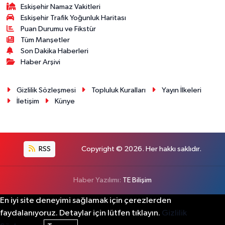
Eskişehir Namaz Vakitleri
Eskişehir Trafik Yoğunluk Haritası
Puan Durumu ve Fikstür
Tüm Manşetler
Son Dakika Haberleri
Haber Arşivi
Gizlilik Sözleşmesi
Topluluk Kuralları
Yayın İlkeleri
İletişim
Künye
RSS
Copyright © 2026. Her hakkı saklıdır.
Haber Yazılımı:
TE Bilişim
En iyi site deneyimi sağlamak için çerezlerden
faydalanıyoruz. Detaylar için lütfen tıklayın.
Gizlilik