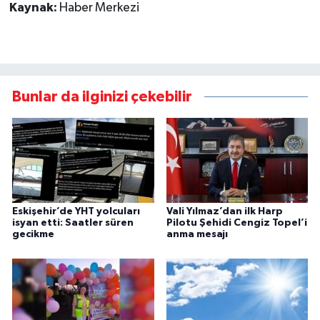
Kaynak:
Haber Merkezi
Bunlar da ilginizi çekebilir
Eskişehir’de YHT yolcuları
Vali Yılmaz’dan ilk Harp
isyan etti: Saatler süren
Pilotu Şehidi Cengiz Topel’i
gecikme
anma mesajı