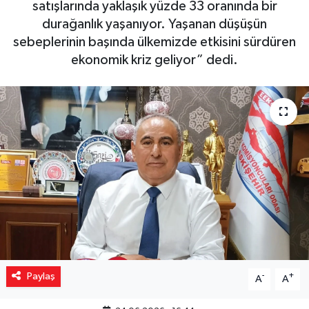
satışlarında yaklaşık yüzde 33 oranında bir
durağanlık yaşanıyor. Yaşanan düşüşün
Yaşam
sebeplerinin başında ülkemizde etkisini sürdüren
ekonomik kriz geliyor” dedi.
Resmi ilanlar
Paylaş
-
+
A
A