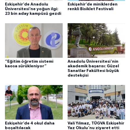
Eskişehir’de Anadolu
Eskişehir’de miniklerden
Üniversitesi’ne yoğun ilgi:
renkli Bisiklet Festivali
23 bin aday kampüsü gezdi
“Eğitim öğretim sistemi
Anadolu Üniversitesi'nin
kaosa sürükleniyor”
akademik başarısı: Güzel
Sanatlar Fakültesi büyük
destekçisi
Eskişehir’de 4 okul daha
Vali Yılmaz, TÜGVA Eskişehir
boşaltılacak
Yaz Okulu'nu ziyaret etti