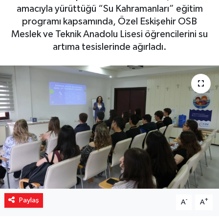
amacıyla yürüttüğü “Su Kahramanları” eğitim
Yaşam
programı kapsamında, Özel Eskişehir OSB
Meslek ve Teknik Anadolu Lisesi öğrencilerini su
Resmi ilanlar
artıma tesislerinde ağırladı.
Paylaş
-
+
A
A