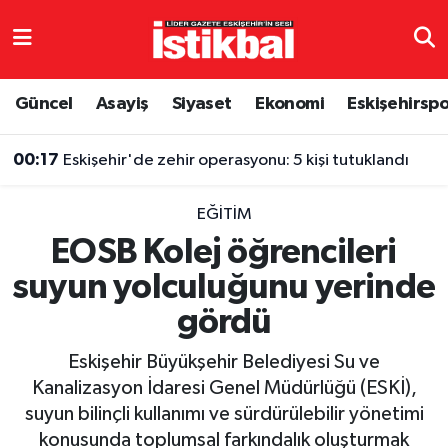
Eskişehirspor
Eskişehir Nöbetçi Eczaneler
Güncel
Asayiş
Siyaset
Ekonomi
Eskişehirsp
Güncel
Eskişehir Hava Durumu
00:17
Eskişehir'de zehir operasyonu: 5 kişi tutuklandı
Asayiş
Eskişehir Namaz Vakitleri
EĞITIM
Siyaset
Eskişehir Trafik Yoğunluk Haritası
EOSB Kolej öğrencileri
suyun yolculuğunu yerinde
Spor
TFF 3.Lig 4.Grup Puan Durumu ve Fikstür
gördü
Eğitim
Tüm Manşetler
Eskişehir Büyükşehir Belediyesi Su ve
Ekonomi
Son Dakika Haberleri
Kanalizasyon İdaresi Genel Müdürlüğü (ESKİ),
suyun bilinçli kullanımı ve sürdürülebilir yönetimi
Sağlık
Haber Arşivi
konusunda toplumsal farkındalık oluşturmak