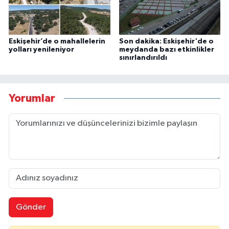
Eskişehir’de o mahallelerin
Son dakika: Eskişehir'de o
yolları yenileniyor
meydanda bazı etkinlikler
sınırlandırıldı
Yorumlar
Gönder