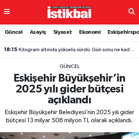
Eskişehirspor
Eskişehir Nöbetçi Eczaneler
Güncel
Asayiş
Siyaset
Ekonomi
Eskişehirsp
Güncel
Eskişehir Hava Durumu
18:15
Kilogram altında yükseliş sürdü: Gün sonu ne kadar oldu?
Asayiş
Eskişehir Namaz Vakitleri
GÜNCEL
Siyaset
Eskişehir Trafik Yoğunluk Haritası
Eskişehir Büyükşehir’in
2025 yılı gider bütçesi
Spor
TFF 3.Lig 4.Grup Puan Durumu ve Fikstür
açıklandı
Eğitim
Tüm Manşetler
Eskişehir Büyükşehir Belediyesi’nin 2025 yılı gider
Ekonomi
Son Dakika Haberleri
bütçesi 13 milyar 508 milyon TL olarak açıklandı.
Sağlık
Haber Arşivi