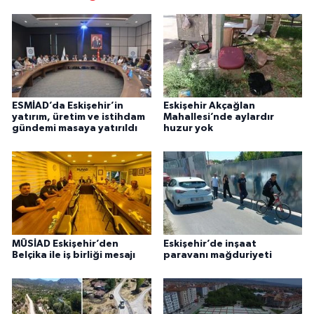
ESMİAD’da Eskişehir’in
Eskişehir Akçağlan
yatırım, üretim ve istihdam
Mahallesi’nde aylardır
gündemi masaya yatırıldı
huzur yok
MÜSİAD Eskişehir’den
Eskişehir’de inşaat
Belçika ile iş birliği mesajı
paravanı mağduriyeti