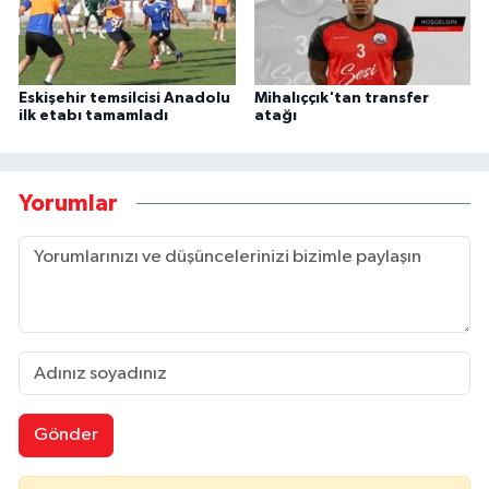
Eskişehir temsilcisi Anadolu
Mihalıççık'tan transfer
ilk etabı tamamladı
atağı
Yorumlar
Gönder