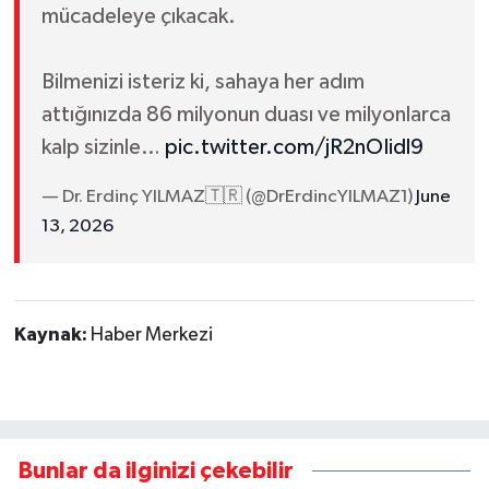
mücadeleye çıkacak.
Bilmenizi isteriz ki, sahaya her adım
attığınızda 86 milyonun duası ve milyonlarca
kalp sizinle…
pic.twitter.com/jR2nOIidl9
— Dr. Erdinç YILMAZ🇹🇷 (@DrErdincYILMAZ1)
June
13, 2026
Kaynak:
Haber Merkezi
Bunlar da ilginizi çekebilir