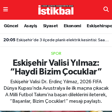
Eskişehirspor
Eskişehir Nöbetçi Eczaneler
Güncel
Asayiş
Siyaset
Ekonomi
Eskişehirsp
Güncel
Eskişehir Hava Durumu
20:05
Eskişehir’de 3 ilçede planlı elektrik kesintisi: Saatler belli oldu
Asayiş
Eskişehir Namaz Vakitleri
SPOR
Siyaset
Eskişehir Trafik Yoğunluk Haritası
Eskişehir Valisi Yılmaz:
“Haydi Bizim Çocuklar”
Spor
TFF 3.Lig 4.Grup Puan Durumu ve Fikstür
Eskişehir Valisi Dr. Erdinç Yılmaz, 2026 FIFA
Eğitim
Tüm Manşetler
Dünya Kupası’nda Avustralya ile ilk maçına çıkacak
A Milli Futbol Takımı’na başarı dileklerini ileterek,
Ekonomi
Son Dakika Haberleri
“Başarılar, Bizim Çocuklar!” mesajı paylaştı.
Sağlık
Haber Arşivi