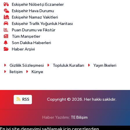
Eskişehir Nöbetçi Eczaneler
Eskişehir Hava Durumu
Eskişehir Namaz Vakitleri
Eskişehir Trafik Yoğunluk Haritası
Puan Durumu ve Fikstür
Tüm Manşetler
Son Dakika Haberleri
Haber Arşivi
Gizlilik Sözleşmesi
Topluluk Kuralları
Yayın İlkeleri
İletişim
Künye
RSS
Copyright © 2026. Her hakkı saklıdır.
Haber Yazılımı:
TE Bilişim
En iyi site deneyimi sağlamak için çerezlerden