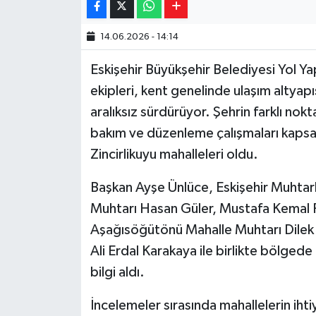
14.06.2026 - 14:14
Eskişehir Büyükşehir Belediyesi Yol Y
ekipleri, kent genelinde ulaşım altyapı
aralıksız sürdürüyor. Şehrin farklı nok
bakım ve düzenleme çalışmaları kapsa
Zincirlikuyu mahalleleri oldu.
Başkan Ayşe Ünlüce, Eskişehir Muhtar
Muhtarı Hasan Güler, Mustafa Kemal P
Aşağısöğütönü Mahalle Muhtarı Dilek S
Ali Erdal Karakaya ile birlikte bölged
bilgi aldı.
İncelemeler sırasında mahallelerin ihti