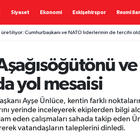
ş
Siyaset
Ekonomi
Eskişehirspor
Resmi ila
 üretiliyor: Cumhurbaşkanı ve NATO liderlerinin de tercihi ol
 Aşağısöğütönü ve
da yol mesaisi
aşkanı Ayşe Ünlüce, kentin farklı noktaları
nı yerinde inceleyerek ekiplerden bilgi al
am eden çalışmaları sahada takip eden Ünl
erek vatandaşların taleplerini dinledi.