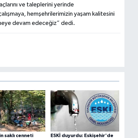
çlarını ve taleplerini yerinde
 çalışmaya, hemşehrilerimizin yaşam kalitesini
dürmeye devam edeceğiz” dedi.
in saklı cenneti
ESKİ duyurdu: Eskişehir'de