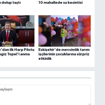
 dolup taştı
10 mahallede su kesintisi
z’dan ilk Harp Pilotu
Eskişehir'de mevsimlik tarım
ngiz Topel’i anma
işçilerinin çocuklarına sürpriz
etkinlik