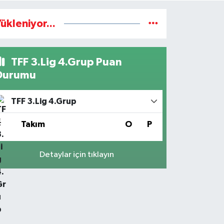
ükleniyor...
TFF 3.Lig 4.Grup Puan
Durumu
TFF 3.Lig 4.Grup
#
Takım
O
P
Detaylar için tıklayın