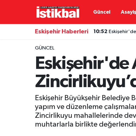
Güncel
Asayi
Eskişehirspor
Eskişehir Nöbetçi Eczaneler
Eskişehir Haberleri
10:52
Eskişehir'de
Güncel
Eskişehir Hava Durumu
GÜNCEL
Asayiş
Eskişehir Namaz Vakitleri
Eskişehir'de
Siyaset
Eskişehir Trafik Yoğunluk Haritası
Zincirlikuyu’
Spor
TFF 3.Lig 4.Grup Puan Durumu ve Fikstür
Eskişehir Büyükşehir Belediye B
Eğitim
Tüm Manşetler
yapım ve düzenleme çalışmaları
Zincirlikuyu mahallelerinde dev
Ekonomi
Son Dakika Haberleri
muhtarlarla birlikte değerlendir
Sağlık
Haber Arşivi