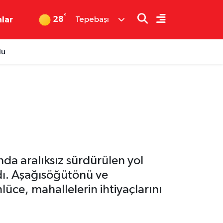
°
28
nlar
Tepebaşı
du
nda aralıksız sürdürülen yol
dı. Aşağısöğütönü ve
üce, mahallelerin ihtiyaçlarını