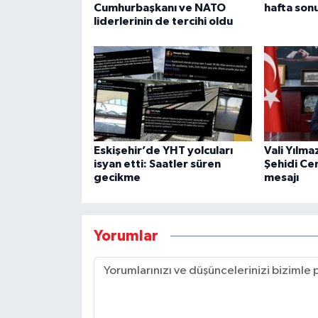
Cumhurbaşkanı ve NATO
hafta sonu
liderlerinin de tercihi oldu
Eskişehir’de YHT yolcuları
Vali Yılma
isyan etti: Saatler süren
Şehidi Ce
gecikme
mesajı
Yorumlar