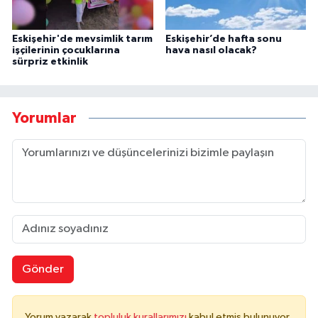
Eskişehir'de mevsimlik tarım
Eskişehir’de hafta sonu
işçilerinin çocuklarına
hava nasıl olacak?
sürpriz etkinlik
Yorumlar
Gönder
Yorum yazarak
topluluk kurallarımızı
kabul etmiş bulunuyor