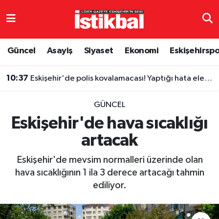
Eskişehirspor
Eskişehir Nöbetçi Eczaneler
Güncel
Asayiş
Siyaset
Ekonomi
Eskişehirsp
Güncel
Eskişehir Hava Durumu
10:37
Eskişehir'de polis kovalamacası! Yaptığı hata ele verdi
Asayiş
Eskişehir Namaz Vakitleri
GÜNCEL
Siyaset
Eskişehir Trafik Yoğunluk Haritası
Eskişehir'de hava sıcaklığı
artacak
Spor
TFF 3.Lig 4.Grup Puan Durumu ve Fikstür
Eskişehir'de mevsim normalleri üzerinde olan
Eğitim
Tüm Manşetler
hava sıcaklığının 1 ila 3 derece artacağı tahmin
ediliyor.
Ekonomi
Son Dakika Haberleri
Sağlık
Haber Arşivi