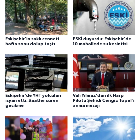
Eskişehir'in saklı cenneti
ESKİ duyurdu: Eskişehir'de
hafta sonu dolup taştı
10 mahallede su kesintisi
Eskişehir’de YHT yolcuları
Vali Yılmaz’dan ilk Harp
isyan etti: Saatler süren
Pilotu Şehidi Cengiz Topel’i
gecikme
anma mesajı