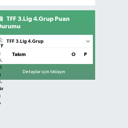
TFF 3.Lig 4.Grup Puan
Durumu
TFF 3.Lig 4.Grup
#
Takım
O
P
Detaylar için tıklayın