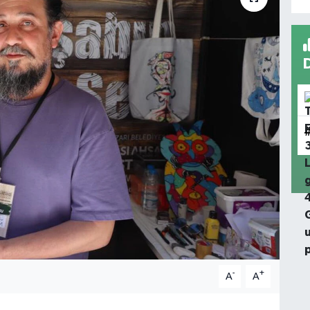
-
+
A
A