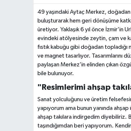
49 yaşındaki Aytaç Merkez, doğadan t
buluşturarak hem geri dönüşüme katkı
üretiyor. Yaklaşık 6 yıl önce İzmir'in U
evindeki atölyesinde zeytin, çam ve ka
fıstık kabuğu gibi doğadan topladığı ma
ve magnet tasarlıyor. Tasarımlarını dü
paylaşan Merkez'in elinden çıkan özgü
bile bulunuyor.
"Resimlerimi ahşap takıl
Sanat yolculuğunu ve üretim felsefes
yapıyorum ama bunun yanında ahşap üz
ahşap takılara indirgedim diyebiliriz. Bu
taşındığımdan beri yapıyorum. Kendim