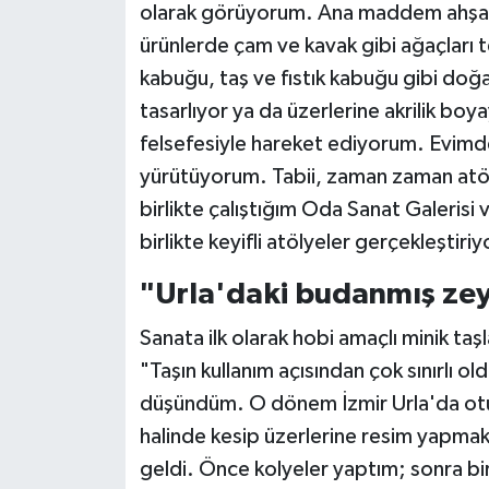
olarak görüyorum. Ana maddem ahşap; 
ürünlerde çam ve kavak gibi ağaçları t
kabuğu, taş ve fıstık kabuğu gibi doğ
tasarlıyor ya da üzerlerine akrilik b
felsefesiyle hareket ediyorum. Evimde
yürütüyorum. Tabii, zaman zaman atöl
birlikte çalıştığım Oda Sanat Galerisi 
birlikte keyifli atölyeler gerçekleştiri
"Urla'daki budanmış zeyt
Sanata ilk olarak hobi amaçlı minik ta
"Taşın kullanım açısından çok sınırlı 
düşündüm. O dönem İzmir Urla'da otur
halinde kesip üzerlerine resim yapmak
geldi. Önce kolyeler yaptım; sonra bi