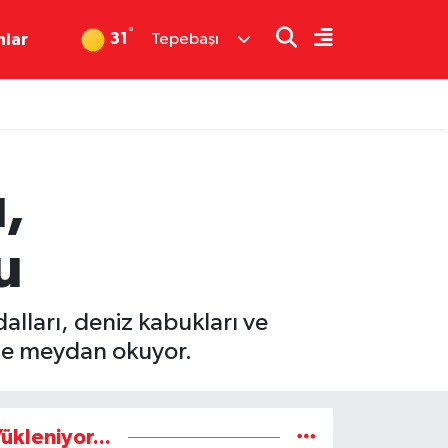
°
31
nlar
Tepebaşı
,
u
lları, deniz kabukları ve
ime meydan okuyor.
ükleniyor...