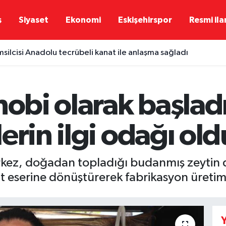
ş
Siyaset
Ekonomi
Eskişehirspor
Resmi ila
msilcisi Anadolu tecrübeli kanat ile anlaşma sağladı
hobi olarak başladı
erin ilgi odağı old
kez, doğadan topladığı budanmış zeytin da
anat eserine dönüştürerek fabrikasyon üret
Y