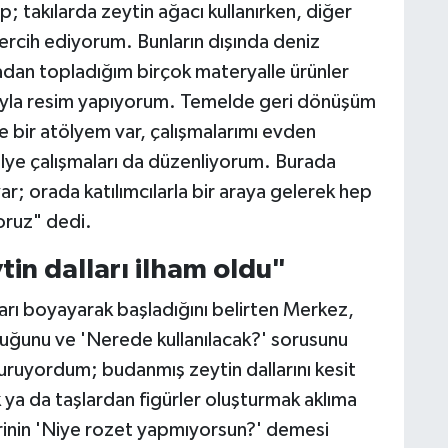
takılarda zeytin ağacı kullanırken, diğer
ercih ediyorum. Bunların dışında deniz
adan topladığım birçok materyalle ürünler
oyayla resim yapıyorum. Temelde geri dönüşüm
 bir atölyem var, çalışmalarımı evden
ye çalışmaları da düzenliyorum. Burada
var; orada katılımcılarla bir araya gelerek hep
yoruz" dedi.
in dalları ilham oldu"
şları boyayarak başladığını belirten Merkez,
olduğunu ve 'Nerede kullanılacak?' sorusunu
uyordum; budanmış zeytin dallarını kesit
 ya da taşlardan figürler oluşturmak aklıma
rinin 'Niye rozet yapmıyorsun?' demesi