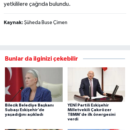
yetkililere çağrıda bulundu.
Kaynak:
Şüheda Buse Çimen
Bunlar da ilginizi çekebilir
Bilecik Belediye Başkanı
YENİ Partili Eskişehir
Subaşı Eskişehir’de
Milletvekili Çakırözer
yaşadığını açıkladı
TBMM'de ilk önergesini
verdi