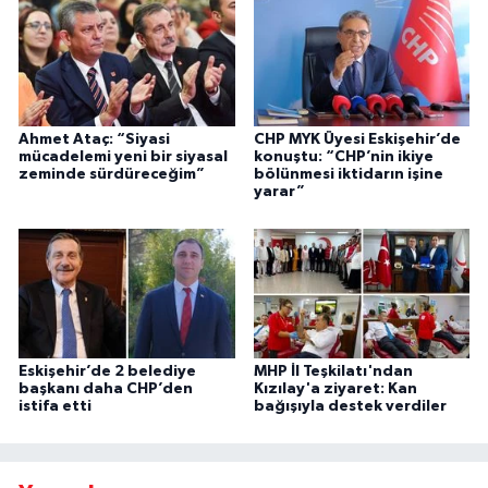
Ahmet Ataç: “Siyasi
CHP MYK Üyesi Eskişehir’de
mücadelemi yeni bir siyasal
konuştu: “CHP’nin ikiye
zeminde sürdüreceğim”
bölünmesi iktidarın işine
yarar”
Eskişehir’de 2 belediye
MHP İl Teşkilatı'ndan
başkanı daha CHP’den
Kızılay'a ziyaret: Kan
istifa etti
bağışıyla destek verdiler