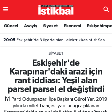
Eskişehirspor
Eskişehir Nöbetçi Eczaneler
Güncel
Asayiş
Siyaset
Ekonomi
Eskişehirsp
Güncel
Eskişehir Hava Durumu
20:05
Eskişehir’de 3 ilçede planlı elektrik kesintisi: Saatler belli oldu
Asayiş
Eskişehir Namaz Vakitleri
SIYASET
Siyaset
Eskişehir Trafik Yoğunluk Haritası
Eskişehir'de
Karapınar'daki arazi için
Spor
TFF 3.Lig 4.Grup Puan Durumu ve Fikstür
rant iddiası: Yeşil alan
Eğitim
Tüm Manşetler
parsel parsel el değiştirdi
Ekonomi
Son Dakika Haberleri
İYİ Parti Odunpazarı İlçe Başkanı Gürol Yer, 2019
yılında millet bahçesi yapılacağı açıklanan
Sağlık
Haber Arşivi