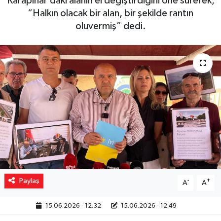
Karapınar’daki alanın el değiştirdiğini öne sürerek,
“Halkın olacak bir alan, bir şekilde rantın
Yaşam
oluvermiş” dedi.
Resmi ilanlar
Paylaş
-
+
A
A
15.06.2026 - 12:32
15.06.2026 - 12:49