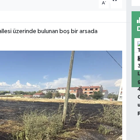
-
+
A
A
llesi üzerinde bulunan boş bir arsada