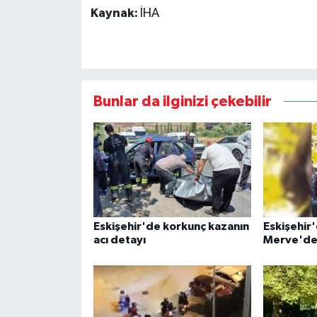
Kaynak:
İHA
Bunlar da ilginizi çekebilir
Eskişehir'de korkunç kazanın
Eskişehir
acı detayı
Merve'den