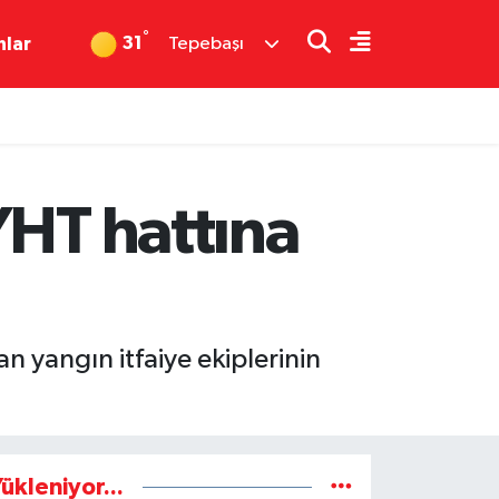
°
31
nlar
Tepebaşı
YHT hattına
n yangın itfaiye ekiplerinin
ükleniyor...