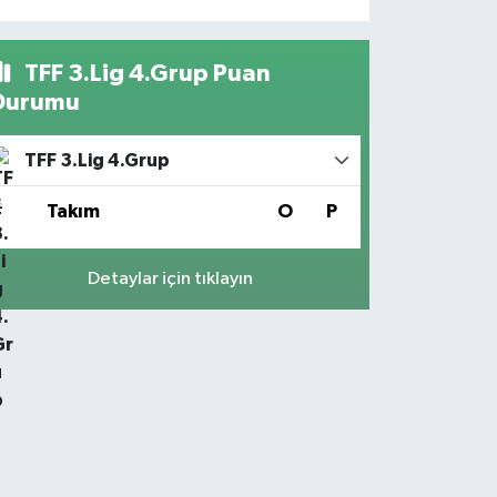
TFF 3.Lig 4.Grup Puan
Durumu
TFF 3.Lig 4.Grup
#
Takım
O
P
Detaylar için tıklayın