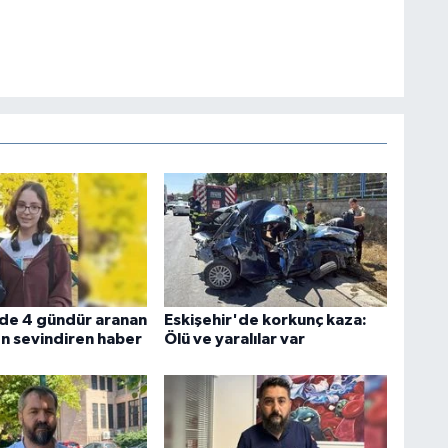
'de 4 gündür aranan
Eskişehir'de korkunç kaza:
 sevindiren haber
Ölü ve yaralılar var