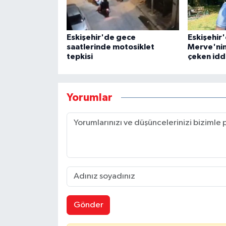
Eskişehir'de gece
Eskişehir
saatlerinde motosiklet
Merve'nin
tepkisi
çeken idd
Yorumlar
Gönder