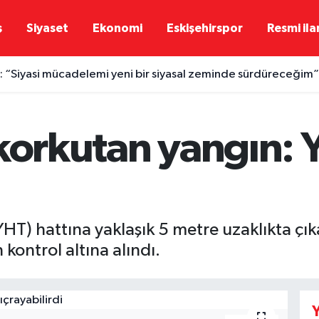
ş
Siyaset
Ekonomi
Eskişehirspor
Resmi ila
 “Siyasi mücadelemi yeni bir siyasal zeminde sürdüreceğim”
korkutan yangın: 
YHT) hattına yaklaşık 5 metre uzaklıkta çıka
kontrol altına alındı.
Y