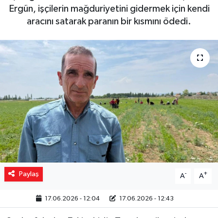
Ergün, işçilerin mağduriyetini gidermek için kendi
Yaşam
aracını satarak paranın bir kısmını ödedi.
Resmi ilanlar
Paylaş
-
+
A
A
17.06.2026 - 12:04
17.06.2026 - 12:43