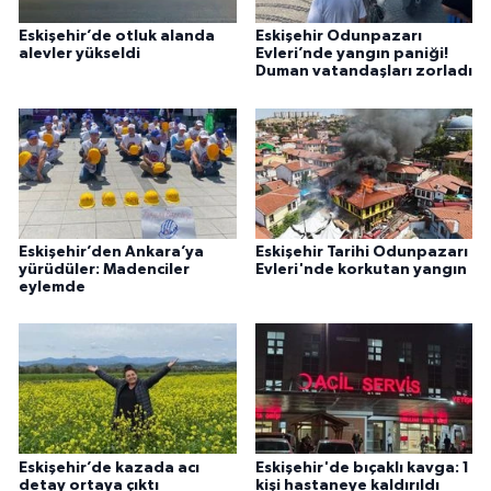
Eskişehir’de otluk alanda
Eskişehir Odunpazarı
alevler yükseldi
Evleri’nde yangın paniği!
Duman vatandaşları zorladı
Eskişehir’den Ankara’ya
Eskişehir Tarihi Odunpazarı
yürüdüler: Madenciler
Evleri'nde korkutan yangın
eylemde
Eskişehir’de kazada acı
Eskişehir'de bıçaklı kavga: 1
detay ortaya çıktı
kişi hastaneye kaldırıldı