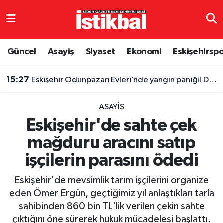
Eskişehirspor
Eskişehir Nöbetçi Eczaneler
Güncel
Asayiş
Siyaset
Ekonomi
Eskişehirsp
Güncel
Eskişehir Hava Durumu
15:27
Eskişehir Odunpazarı Evleri’nde yangın paniği! Duman vatandaşları zorladı
Asayiş
Eskişehir Namaz Vakitleri
ASAYIŞ
Siyaset
Eskişehir Trafik Yoğunluk Haritası
Eskişehir'de sahte çek
mağduru aracını satıp
Spor
TFF 3.Lig 4.Grup Puan Durumu ve Fikstür
işçilerin parasını ödedi
Eğitim
Tüm Manşetler
Eskişehir'de mevsimlik tarım işçilerini organize
Ekonomi
Son Dakika Haberleri
eden Ömer Ergün, geçtiğimiz yıl anlaştıkları tarla
sahibinden 860 bin TL'lik verilen çekin sahte
Sağlık
Haber Arşivi
çıktığını öne sürerek hukuk mücadelesi başlattı.