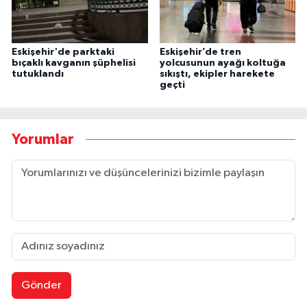
Eskişehir'de parktaki
Eskişehir’de tren
bıçaklı kavganın şüphelisi
yolcusunun ayağı koltuğa
tutuklandı
sıkıştı, ekipler harekete
geçti
Yorumlar
Gönder