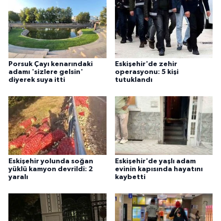
Porsuk Çayı kenarındaki
Eskişehir'de zehir
adamı 'sizlere gelsin'
operasyonu: 5 kişi
diyerek suya itti
tutuklandı
Eskişehir yolunda soğan
Eskişehir'de yaşlı adam
yüklü kamyon devrildi: 2
evinin kapısında hayatını
yaralı
kaybetti