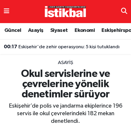
Eskişehirspor
Eskişehir Nöbetçi Eczaneler
Güncel
Asayiş
Siyaset
Ekonomi
Eskişehirsp
Güncel
Eskişehir Hava Durumu
00:17
Eskişehir'de zehir operasyonu: 5 kişi tutuklandı
Asayiş
Eskişehir Namaz Vakitleri
ASAYIŞ
Siyaset
Eskişehir Trafik Yoğunluk Haritası
Okul servislerine ve
çevrelerine yönelik
Spor
TFF 3.Lig 4.Grup Puan Durumu ve Fikstür
denetimler sürüyor
Eğitim
Tüm Manşetler
Eskişehir’de polis ve jandarma ekiplerince 196
Ekonomi
Son Dakika Haberleri
servis ile okul çevrelerindeki 182 mekan
denetlendi.
Sağlık
Haber Arşivi