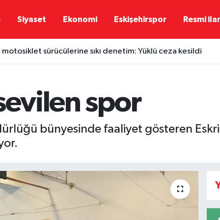
ş
Siyaset
Ekonomi
Eskişehirspor
Resmi ila
 motosiklet sürücülerine sıkı denetim: Yüklü ceza kesildi
sevilen spor
üdürlüğü bünyesinde faaliyet gösteren Esk
yor.
Y