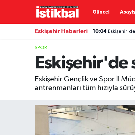
Güncel
Asayi
Eskişehirspor
Eskişehir Nöbetçi Eczaneler
Eskişehir Haberleri
10:04
Eskişehir'de
Güncel
Eskişehir Hava Durumu
SPOR
Asayiş
Eskişehir Namaz Vakitleri
Eskişehir'de 
Siyaset
Eskişehir Trafik Yoğunluk Haritası
Eskişehir Gençlik ve Spor İl M
Spor
TFF 3.Lig 4.Grup Puan Durumu ve Fikstür
antrenmanları tüm hızıyla sürü
Eğitim
Tüm Manşetler
Ekonomi
Son Dakika Haberleri
Sağlık
Haber Arşivi