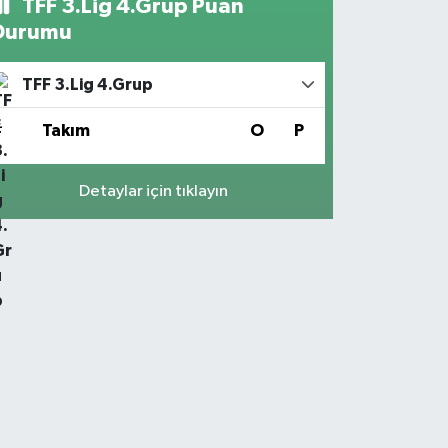
TFF 3.Lig 4.Grup Puan
Durumu
TFF 3.Lig 4.Grup
#
Takım
O
P
Detaylar için tıklayın