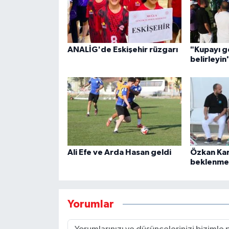
ANALİG'de Eskişehir rüzgarı
"Kupayı ge
belirleyin
Ali Efe ve Arda Hasan geldi
Özkan Kar
beklenme
Yorumlar