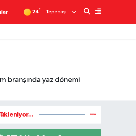
°
24
nlar
Tepebaşı
rim branşında yaz dönemi
ükleniyor...