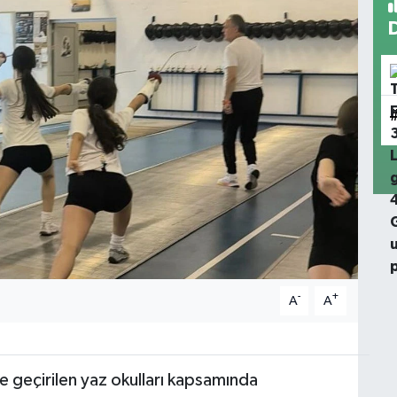
-
+
A
A
e geçirilen yaz okulları kapsamında