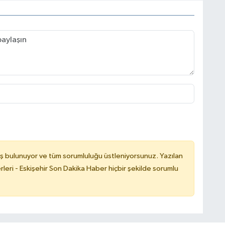
ş bulunuyor ve tüm sorumluluğu üstleniyorsunuz. Yazılan
leri - Eskişehir Son Dakika Haber hiçbir şekilde sorumlu