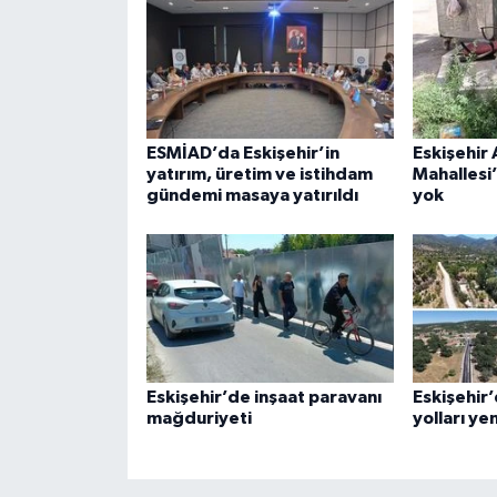
ESMİAD’da Eskişehir’in
Eskişehir
yatırım, üretim ve istihdam
Mahallesi
gündemi masaya yatırıldı
yok
Eskişehir’de inşaat paravanı
Eskişehir’
mağduriyeti
yolları ye