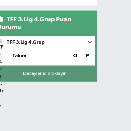
TFF 3.Lig 4.Grup Puan
Durumu
TFF 3.Lig 4.Grup
#
Takım
O
P
Detaylar için tıklayın