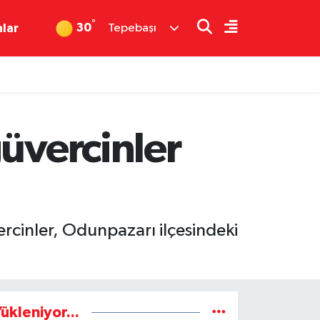
°
30
nlar
Tepebaşı
güvercinler
ercinler, Odunpazarı ilçesindeki
ükleniyor...