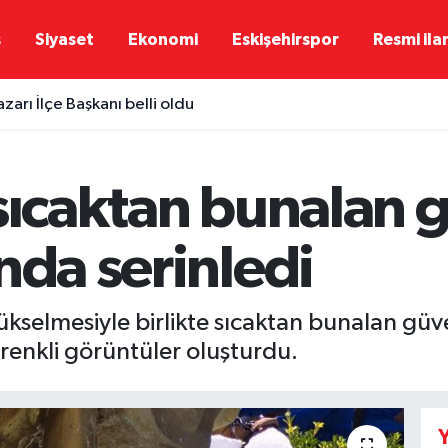
ş
Siyaset
Ekonomi
Eskişehirspor
Resmi ila
rı İlçe Başkanı belli oldu
sıcaktan bunalan 
nda serinledi
kselmesiyle birlikte sıcaktan bunalan güv
renkli görüntüler oluşturdu.
Y