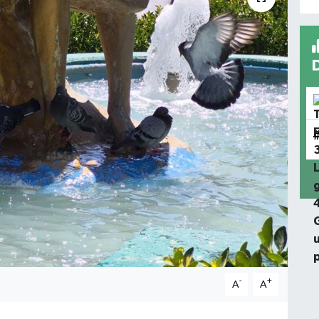
-
+
A
A