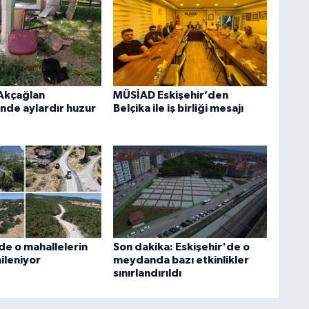
 Akçağlan
MÜSİAD Eskişehir’den
’nde aylardır huzur
Belçika ile iş birliği mesajı
de o mahallelerin
Son dakika: Eskişehir'de o
nileniyor
meydanda bazı etkinlikler
sınırlandırıldı