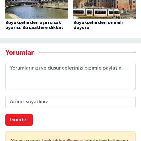
Büyükşehirden aşırı sıcak
Büyükşehirden önemli
uyarısı: Bu saatlere dikkat
duyuru
Yorumlar
Gönder
Yorum yazarak
topluluk kurallarımızı
kabul etmiş bulunuyor