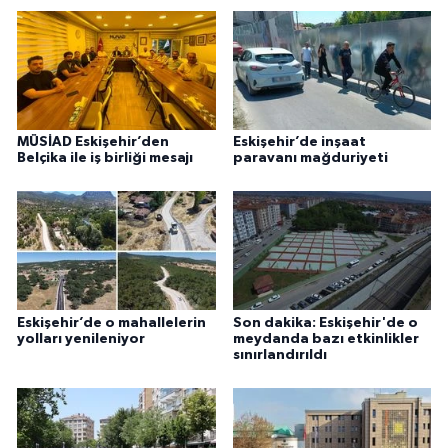
MÜSİAD Eskişehir’den
Eskişehir’de inşaat
Belçika ile iş birliği mesajı
paravanı mağduriyeti
Eskişehir’de o mahallelerin
Son dakika: Eskişehir'de o
yolları yenileniyor
meydanda bazı etkinlikler
sınırlandırıldı