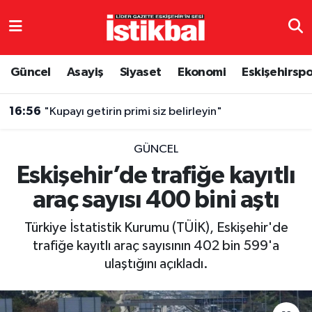
Eskişehirspor
Eskişehir Nöbetçi Eczaneler
Güncel
Asayiş
Siyaset
Ekonomi
Eskişehirsp
Güncel
Eskişehir Hava Durumu
16:56
"Kupayı getirin primi siz belirleyin"
Asayiş
Eskişehir Namaz Vakitleri
GÜNCEL
Siyaset
Eskişehir Trafik Yoğunluk Haritası
Eskişehir’de trafiğe kayıtlı
araç sayısı 400 bini aştı
Spor
TFF 3.Lig 4.Grup Puan Durumu ve Fikstür
Türkiye İstatistik Kurumu (TÜİK), Eskişehir'de
Eğitim
Tüm Manşetler
trafiğe kayıtlı araç sayısının 402 bin 599'a
ulaştığını açıkladı.
Ekonomi
Son Dakika Haberleri
Sağlık
Haber Arşivi