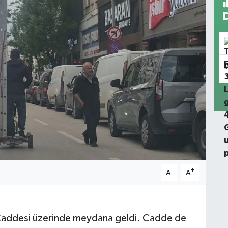
-
+
A
A
 Caddesi üzerinde meydana geldi. Cadde de