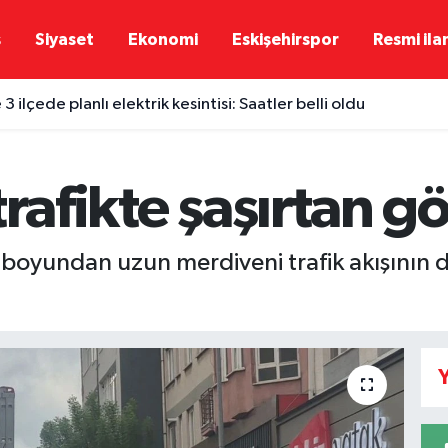
ş
Siyaset
Ekonomi
Eskişehirspor
Resmi ila
 3 ilçede planlı elektrik kesintisi: Saatler belli oldu
trafikte şaşırtan g
i boyundan uzun merdiveni trafik akışının 
Y