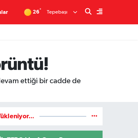
°
26
nlar
Tepebaşı
örüntü!
devam ettiği bir cadde de
ükleniyor...