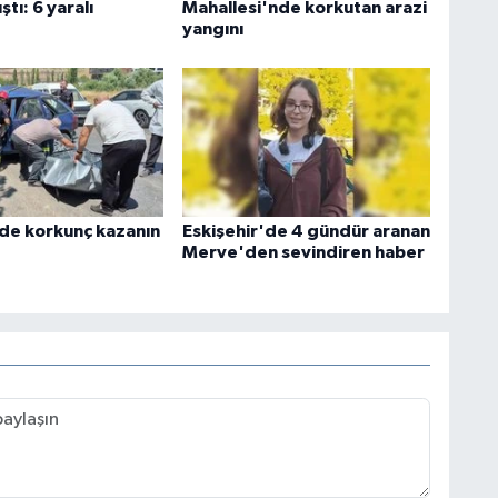
ştı: 6 yaralı
Mahallesi'nde korkutan arazi
yangını
'de korkunç kazanın
Eskişehir'de 4 gündür aranan
Merve'den sevindiren haber