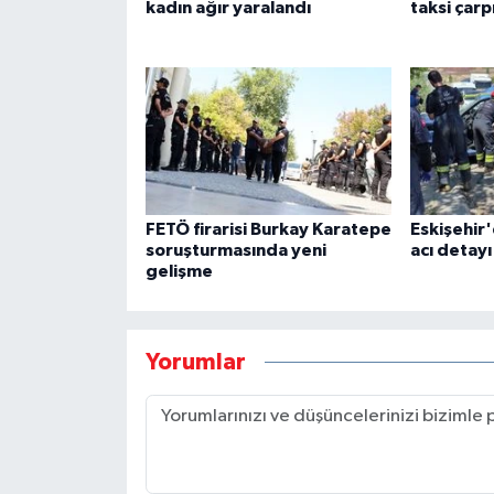
kadın ağır yaralandı
taksi çarpı
FETÖ firarisi Burkay Karatepe
Eskişehir
soruşturmasında yeni
acı detayı
gelişme
Yorumlar