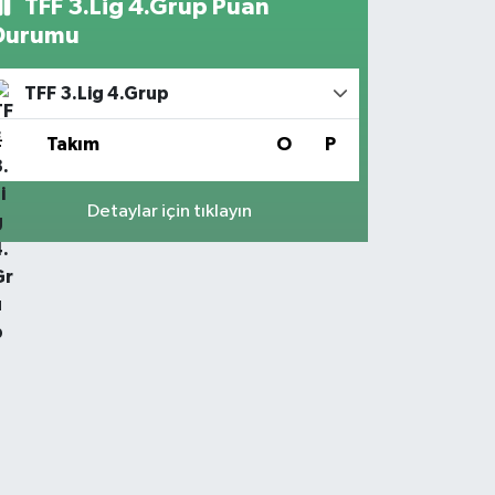
TFF 3.Lig 4.Grup Puan
Durumu
TFF 3.Lig 4.Grup
#
Takım
O
P
Detaylar için tıklayın