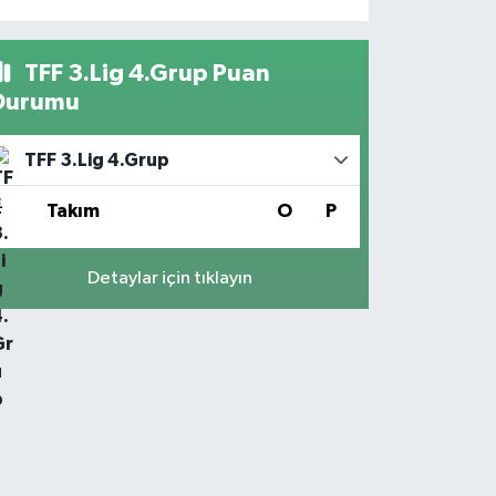
TFF 3.Lig 4.Grup Puan
Durumu
TFF 3.Lig 4.Grup
#
Takım
O
P
Detaylar için tıklayın