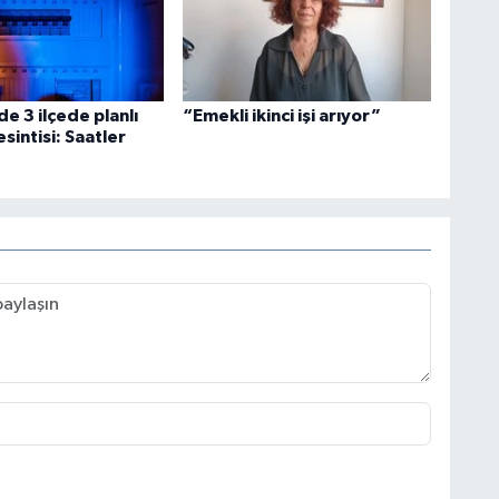
de 3 ilçede planlı
“Emekli ikinci işi arıyor”
esintisi: Saatler