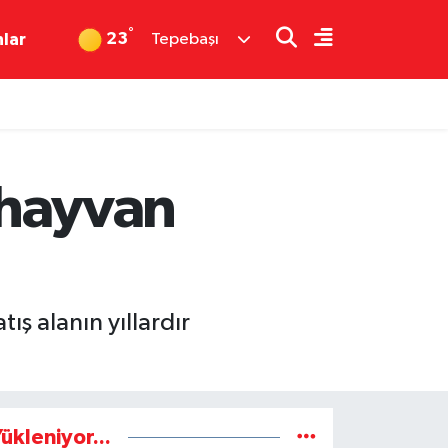
°
23
nlar
Tepebaşı
ı hayvan
ış alanın yıllardır
ükleniyor...