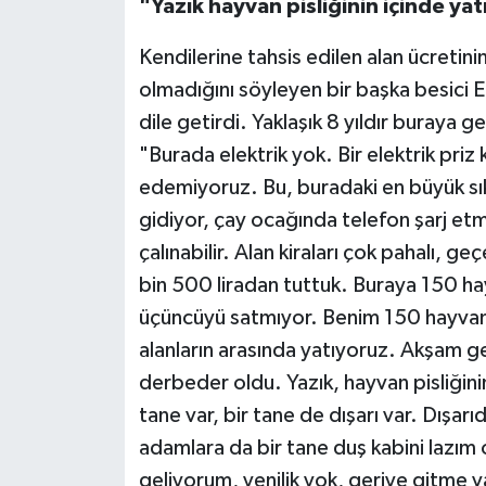
"Yazık hayvan pisliğinin içinde ya
Kendilerine tahsis edilen alan ücretin
olmadığını söyleyen bir başka besici E
dile getirdi. Yaklaşık 8 yıldır buraya 
"Burada elektrik yok. Bir elektrik priz 
edemiyoruz. Bu, buradaki en büyük sıkın
gidiyor, çay ocağında telefon şarj etm
çalınabilir. Alan kiraları çok pahalı, ge
bin 500 liradan tuttuk. Buraya 150 ha
üçüncüyü satmıyor. Benim 150 hayvanım
alanların arasında yatıyoruz. Akşam g
derbeder oldu. Yazık, hayvan pisliğinin
tane var, bir tane de dışarı var. Dışar
adamlara da bir tane duş kabini lazım
geliyorum, yenilik yok, geriye gitme v