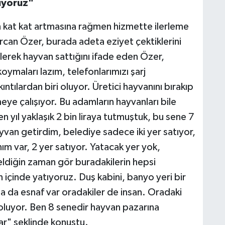
tıyoruz"
in kat kat artmasına rağmen hizmette ilerleme
rcan Özer, burada adeta eziyet çektiklerini
gelerek hayvan sattığını ifade eden Özer,
koymaları lazım, telefonlarımızı şarj
tılardan biri oluyor. Üretici hayvanını bırakıp
eye çalışıyor. Bu adamların hayvanları bile
çen yıl yaklaşık 2 bin liraya tutmuştuk, bu sene 7
yvan getirdim, belediye sadece iki yer satıyor,
 var, 2 yer satıyor. Yatacak yer yok,
eldiğin zaman gör buradakilerin hepsi
 içinde yatıyoruz. Duş kabini, banyo yeri bir
ıda da esnaf var oradakiler de insan. Oradaki
 oluyor. Ben 8 senedir hayvan pazarına
ar" şeklinde konuştu.