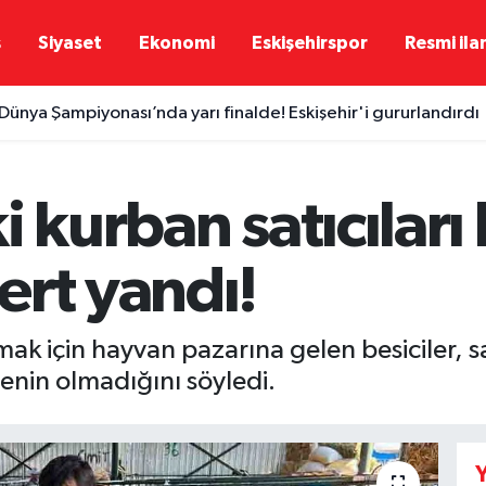
ş
Siyaset
Ekonomi
Eskişehirspor
Resmi ila
 Dünya Şampiyonası’nda yarı finalde! Eskişehir'i gururlandırdı
i kurban satıcılar
ert yandı!
mak için hayvan pazarına gelen besiciler, sat
msenin olmadığını söyledi.
Y