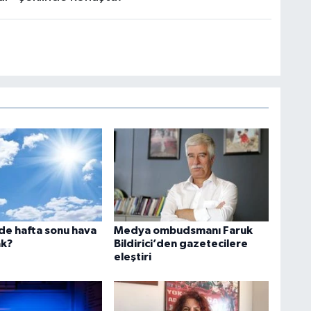
’de hafta sonu hava
Medya ombudsmanı Faruk
ak?
Bildirici’den gazetecilere
eleştiri