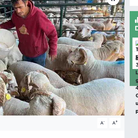
-
+
A
A