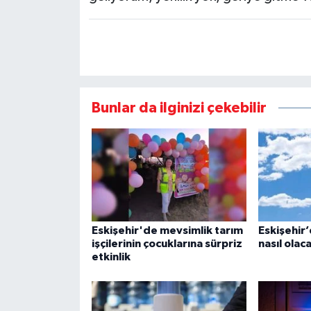
Bunlar da ilginizi çekebilir
Eskişehir'de mevsimlik tarım
Eskişehir
işçilerinin çocuklarına sürpriz
nasıl olac
etkinlik