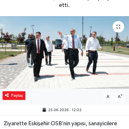
etti.
Yaşam
Resmi ilanlar
Paylaş
-
+
A
A
25.06.2026 - 12:02
Ziyarette Eskişehir OSB’nin yapısı, sanayicilere