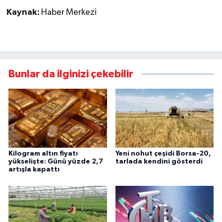
Kaynak:
Haber Merkezi
Bunlar da ilginizi çekebilir
Kilogram altın fiyatı
Yeni nohut çeşidi Borsa-20,
yükselişte: Günü yüzde 2,7
tarlada kendini gösterdi
artışla kapattı