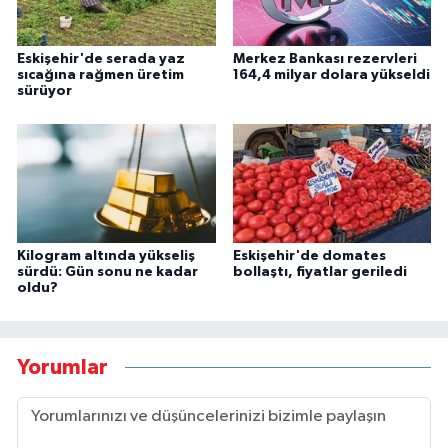
Eskişehir'de serada yaz
Merkez Bankası rezervleri
sıcağına rağmen üretim
164,4 milyar dolara yükseldi
sürüyor
Kilogram altında yükseliş
Eskişehir'de domates
sürdü: Gün sonu ne kadar
bollaştı, fiyatlar geriledi
oldu?
Yorumlar