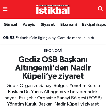
Eskişehirspor
Eskişehir Nöbetçi Eczaneler
Güncel
Asayiş
Siyaset
Ekonomi
Eskişehirsp
Güncel
Eskişehir Hava Durumu
09:53
Eskişehir'de ilginç olay: Camide mahsur kaldı
Asayiş
Eskişehir Namaz Vakitleri
EKONOMI
Siyaset
Eskişehir Trafik Yoğunluk Haritası
Gediz OSB Başkanı
Altıngemi'den Nadir
Spor
TFF 3.Lig 4.Grup Puan Durumu ve Fikstür
Küpeli’ye ziyaret
Eğitim
Tüm Manşetler
Gediz Organize Sanayi Bölgesi Yönetim Kurulu
Ekonomi
Son Dakika Haberleri
Başkanı Dr. Yunus Altıngemi ve beraberindeki
heyet, Eskişehir Organize Sanayi Bölgesi (EOSB)
Sağlık
Haber Arşivi
Yönetim Kurulu Başkanı Nadir Küpeli’yi ziyaret