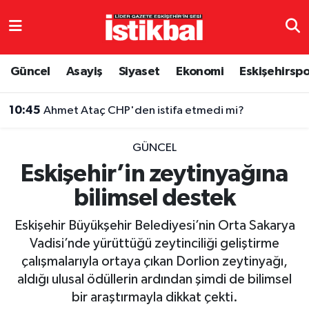
Eskişehirspor
Eskişehir Nöbetçi Eczaneler
Güncel
Asayiş
Siyaset
Ekonomi
Eskişehirsp
Güncel
Eskişehir Hava Durumu
10:45
Ahmet Ataç CHP'den istifa etmedi mi?
Asayiş
Eskişehir Namaz Vakitleri
GÜNCEL
Siyaset
Eskişehir Trafik Yoğunluk Haritası
Eskişehir’in zeytinyağına
bilimsel destek
Spor
TFF 3.Lig 4.Grup Puan Durumu ve Fikstür
Eskişehir Büyükşehir Belediyesi’nin Orta Sakarya
Eğitim
Tüm Manşetler
Vadisi’nde yürüttüğü zeytinciliği geliştirme
çalışmalarıyla ortaya çıkan Dorlion zeytinyağı,
Ekonomi
Son Dakika Haberleri
aldığı ulusal ödüllerin ardından şimdi de bilimsel
bir araştırmayla dikkat çekti.
Sağlık
Haber Arşivi