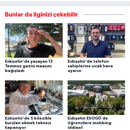
Bunlar da ilginizi çekebilir
Eskişehir’de yaşayan 15
Eskişehir’de telefon
Temmuz gazisi maaşını
sahiplerine sıcak hava
bağışladı
uyarısı
Eskişehir’de 5 bilezikle
Eskişehir ESOGÜ'de
kurulan ekmek teknesi
öğrencilere mobbing
kapanıyor
iddiası!