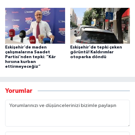
Eskişehir'de maden
Eskişehir'de tepki çeken
çalışmalarına Saadet
görüntü! Kaldırımlar
Partisi'nden tepki: “Kâr
otoparka döndü
hırsına kurban
ettirmeyeceğiz”
Yorumlar