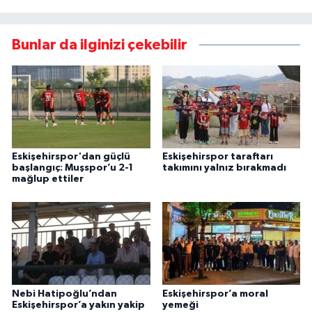
Bunlar da ilginizi çekebilir
Eskişehirspor'dan güçlü
Eskişehirspor taraftarı
başlangıç: Muşspor’u 2-1
takımını yalnız bırakmadı
mağlup ettiler
Nebi Hatipoğlu’ndan
Eskişehirspor’a moral
Eskişehirspor’a yakın yakip
yemeği