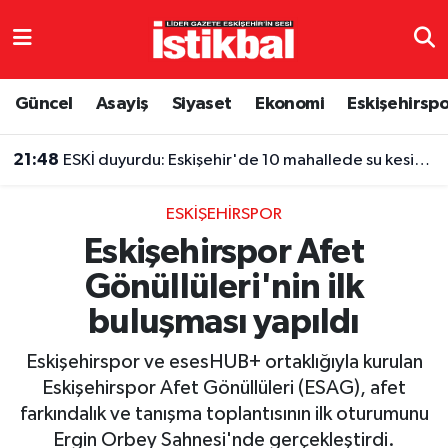
Eskişehirspor
Eskişehir Nöbetçi Eczaneler
Güncel
Asayiş
Siyaset
Ekonomi
Eskişehirsp
Güncel
Eskişehir Hava Durumu
21:48
ESKİ duyurdu: Eskişehir'de 10 mahallede su kesintisi
Asayiş
Eskişehir Namaz Vakitleri
ESKIŞEHIRSPOR
Siyaset
Eskişehir Trafik Yoğunluk Haritası
Eskişehirspor Afet
Gönüllüleri'nin ilk
Spor
TFF 3.Lig 4.Grup Puan Durumu ve Fikstür
buluşması yapıldı
Eğitim
Tüm Manşetler
Eskişehirspor ve esesHUB+ ortaklığıyla kurulan
Ekonomi
Son Dakika Haberleri
Eskişehirspor Afet Gönüllüleri (ESAG), afet
farkındalık ve tanışma toplantısının ilk oturumunu
Sağlık
Haber Arşivi
Ergin Orbey Sahnesi'nde gerçekleştirdi.