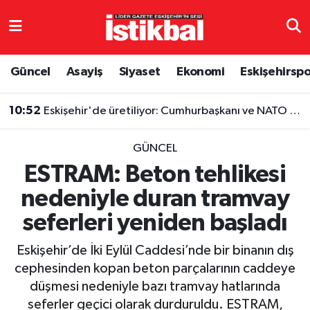
Eskişehirspor
Eskişehir Nöbetçi Eczaneler
Güncel
Asayiş
Siyaset
Ekonomi
Eskişehirsp
Güncel
Eskişehir Hava Durumu
10:52
Eskişehir'de üretiliyor: Cumhurbaşkanı ve NATO liderlerinin de tercihi oldu
Asayiş
Eskişehir Namaz Vakitleri
GÜNCEL
Siyaset
Eskişehir Trafik Yoğunluk Haritası
ESTRAM: Beton tehlikesi
nedeniyle duran tramvay
Spor
TFF 3.Lig 4.Grup Puan Durumu ve Fikstür
seferleri yeniden başladı
Eğitim
Tüm Manşetler
Eskişehir’de İki Eylül Caddesi’nde bir binanın dış
Ekonomi
Son Dakika Haberleri
cephesinden kopan beton parçalarının caddeye
düşmesi nedeniyle bazı tramvay hatlarında
Sağlık
Haber Arşivi
seferler geçici olarak durduruldu. ESTRAM,