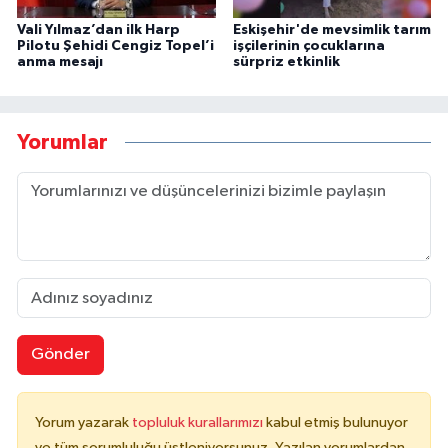
Vali Yılmaz’dan ilk Harp
Eskişehir'de mevsimlik tarım
Pilotu Şehidi Cengiz Topel’i
işçilerinin çocuklarına
anma mesajı
sürpriz etkinlik
Yorumlar
Gönder
Yorum yazarak
topluluk kurallarımızı
kabul etmiş bulunuyor
ve tüm sorumluluğu üstleniyorsunuz. Yazılan yorumlardan