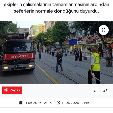
ekiplerin çalışmalarının tamamlanmasının ardından
Yaşam
seferlerin normale döndüğünü duyurdu.
Resmi ilanlar
Paylaş
-
+
A
A
11.06.2026 - 21:15
11.06.2026 - 21:16