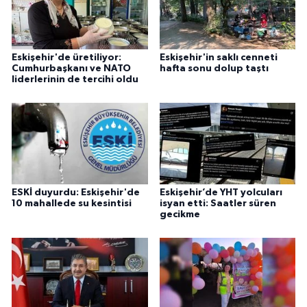
Eskişehir'de üretiliyor:
Eskişehir'in saklı cenneti
Cumhurbaşkanı ve NATO
hafta sonu dolup taştı
liderlerinin de tercihi oldu
ESKİ duyurdu: Eskişehir'de
Eskişehir’de YHT yolcuları
10 mahallede su kesintisi
isyan etti: Saatler süren
gecikme