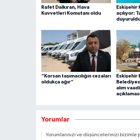
Rafet Dalkıran, Hava
Eskişehir 
Kuvvetleri Komutanı oldu
açılıyor: T
duyuruld
“Korsan taşımacılığın cezaları
Eskişehir
oldukça ağır“
Belediyesi
alım vaadi
açıklamas
Yorumlar