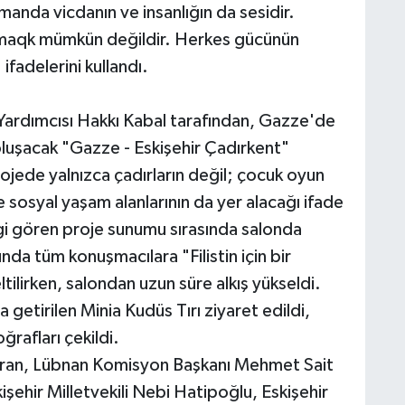
manda vicdanın ve insanlığın da sesidir.
kalmaqk mümkün değildir. Herkes gücünün
ifadelerini kullandı.
rdımcısı Hakkı Kabal tarafından, Gazze'de
luşacak "Gazze - Eskişehir Çadırkent"
rojede yalnızca çadırların değil; çocuk oyun
ve sosyal yaşam alanlarının da yer alacağı ifade
ilgi gören proje sunumu sırasında salonda
da tüm konuşmacılara "Filistin için bir
tilirken, salondan uzun süre alkış yükseldi.
 getirilen Minia Kudüs Tırı ziyaret edildi,
oğrafları çekildi.
ran, Lübnan Komisyon Başkanı Mehmet Sait
kişehir Milletvekili Nebi Hatipoğlu, Eskişehir