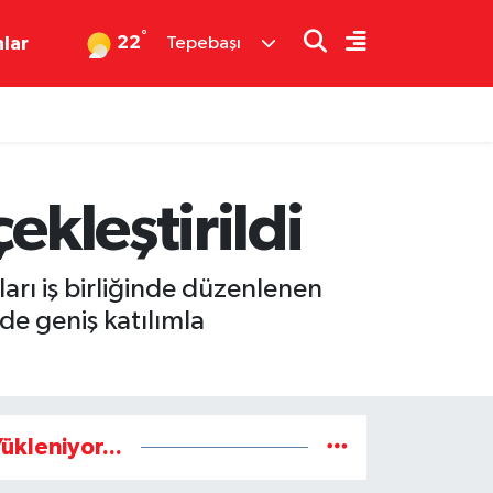
°
22
nlar
Tepebaşı
ekleştirildi
arı iş birliğinde düzenlenen
de geniş katılımla
ükleniyor...