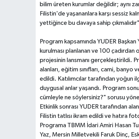
bilim üreten kurumlar değildir; aynı za
Filistin'de yaşananlara karşı sessiz 
yettiğince bu davaya sahip çıkmalıdır" 
Program kapsamında YUDER Başkan Ya
kurulması planlanan ve 100 çadırdan o
projesinin lansmanı gerçekleştirildi. P
alanları, eğitim sınıfları, cami, banyo 
edildi. Katılımcılar tarafından yoğun 
duygusal anlar yaşandı. Program sonun
cümleyle ne söylersiniz?" sorusu yönel
Etkinlik sonrası YUDER tarafından alana
Filistin tatlısı ikram edildi ve hatıra fot
Programa TBMM İdari Amiri Hasan Tu
Yaz, Mersin Milletvekili Faruk Dinç, Es