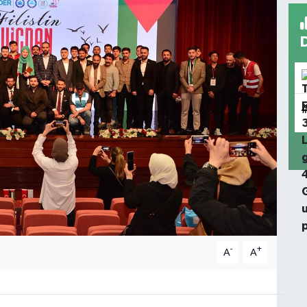
-
+
A
A