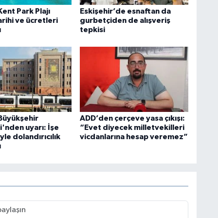
Kent Park Plajı
Eskişehir’de esnaftan da
arihi ve ücretleri
gurbetçiden de alışveriş
u
tepkisi
 Büyükşehir
ADD’den çerçeve yasa çıkışı:
'nden uyarı: İşe
“Evet diyecek milletvekilleri
yle dolandırıcılık
vicdanlarına hesap veremez”
ı