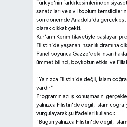
Türkiye'nin farklı kesimlerinden siyase
sanatçıları ve sivil toplum temsilciler
son dönemde Anadolu'da gerçekleştiri
olarak dikkat çekti.
Kur'an-ı Kerim tilavetiyle başlayan p
Filistin'de yaşanan insanlık dramına di
Panel boyunca Gazze'deki insan hakları i
ümmet bilinci, boykotun etkisi ve Filisti
"Yalnızca Filistin'de değil, İslam coğ
vardır"
Programın açılış konuşmasını gerçekl
yalnızca Filistin'de değil, İslam coğr
vurgulayarak şu ifadeleri kullandı:
"Bugün yalnızca Filistin'de değil, İsl