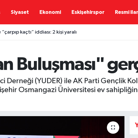
ş
Siyaset
Ekonomi
Eskişehirspor
Resmi ila
“çarpıp kaçtı” iddiası: 2 kişi yaralı
dan Buluşması" gerç
 Derneği (YUDER) ile AK Parti Gençlik Koll
işehir Osmangazi Üniversitesi ev sahipliğin
Y