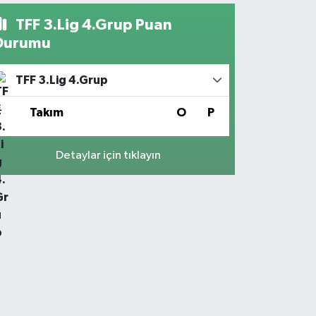
TFF 3.Lig 4.Grup Puan
Durumu
TFF 3.Lig 4.Grup
#
Takım
O
P
Detaylar için tıklayın