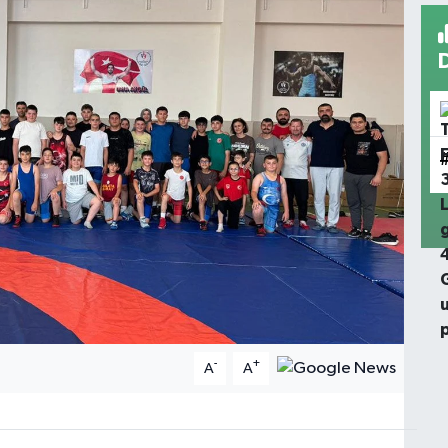
-
+
A
A