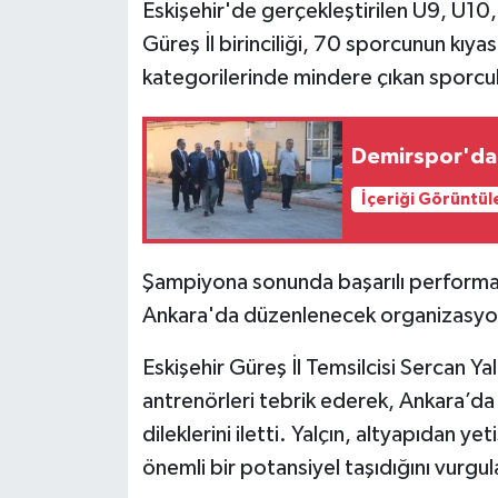
Eskişehir'de gerçekleştirilen U9, U10,
Güreş İl birinciliği, 70 sporcunun kıya
kategorilerinde mindere çıkan sporcula
Demirspor'da t
İçeriği Görüntül
Şampiyona sonunda başarılı perform
Ankara'da düzenlenecek organizasyond
Eskişehir Güreş İl Temsilcisi Sercan Yalç
antrenörleri tebrik ederek, Ankara’d
dileklerini iletti. Yalçın, altyapıdan y
önemli bir potansiyel taşıdığını vurgul