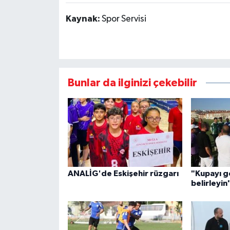
Kaynak:
Spor Servisi
Bunlar da ilginizi çekebilir
ANALİG'de Eskişehir rüzgarı
"Kupayı ge
belirleyin