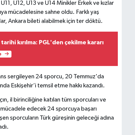
 U11, U12, U13 ve U14 Minikler Erkek ve kızlar
sıya mücadelesine sahne oldu. Farklı yaş
r, Ankara bileti alabilmek için ter döktü.
arihi kırılma: PGL'den çekilme kararı
e
ans sergileyen 24 sporcu, 20 Temmuz'da
a Eskişehir’i temsil etme hakkı kazandı.
ın, il birinciliğine katılan tüm sporcuları ve
a mücadele edecek 24 sporcuya başarı
etişen sporcuların Türk güreşinin geleceği adına
adı.