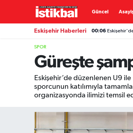
Güncel
Asayi
Eskişehirspor
Eskişehir Nöbetçi Eczaneler
Eskişehir Haberleri
00:06
Eskişehir'd
Güncel
Eskişehir Hava Durumu
SPOR
Asayiş
Eskişehir Namaz Vakitleri
Güreşte şampi
Siyaset
Eskişehir Trafik Yoğunluk Haritası
Eskişehir’de düzenlenen U9 ile U
Spor
TFF 3.Lig 4.Grup Puan Durumu ve Fikstür
sporcunun katılımıyla tamaml
organizasyonda ilimizi temsil e
Eğitim
Tüm Manşetler
Ekonomi
Son Dakika Haberleri
Sağlık
Haber Arşivi