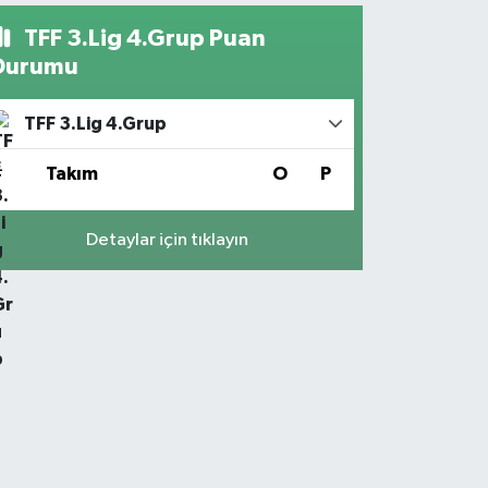
TFF 3.Lig 4.Grup Puan
Durumu
TFF 3.Lig 4.Grup
#
Takım
O
P
Detaylar için tıklayın