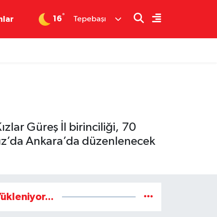
°
16
nlar
Tepebaşı
lar Güreş İl birinciliği, 70
uz’da Ankara’da düzenlenecek
ükleniyor...