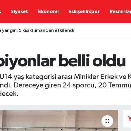
ş
Siyaset
Ekonomi
Eskişehirspor
Resmi ila
e yangın: 5 kişi dumandan etkilendi
yonlar belli oldu
14 yaş kategorisi arası Minikler Erkek ve Kız
andı. Dereceye giren 24 sporcu, 20 Temm
decek.
Y