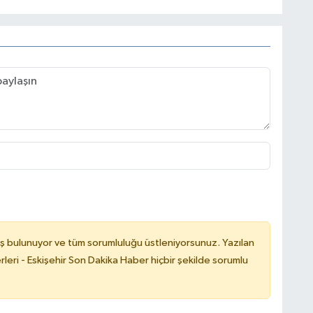
ş bulunuyor ve tüm sorumluluğu üstleniyorsunuz. Yazılan
leri - Eskişehir Son Dakika Haber hiçbir şekilde sorumlu