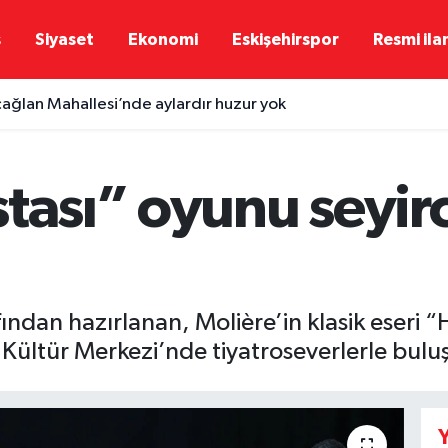
ş
Siyaset
Ekonomi
Eskişehirspor
Resmi ila
çağlan Mahallesi’nde aylardır huzur yok
tası” oyunu seyirc
ndan hazırlanan, Molière’in klasik eseri “
Kültür Merkezi’nde tiyatroseverlerle bulu
Y