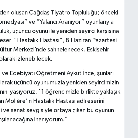
inden oluşan Çağdaş Tiyatro Topluluğu; önceki
Komedyası” ve “Yalancı Aranıyor” oyunlarıyla
luk, üçüncü oyunu ile yeniden seyirci karşısına
k eseri “Hastalık Hastası”, 8 Haziran Pazartesi
ltür Merkezi’nde sahnelenecek. Eskişehir
olarak izlenebilecek.
 ve Edebiyatı Öğretmeni Aykut İnce, şunları
larak üçüncü oyunumuzla yeniden seyircimizin
ını yaşıyoruz. 11 öğrencimizle birlikte yaklaşık
n Molière’in Hastalık Hastası adlı eserini
i ve sanat sevgisiyle ortaya çıkan bu oyunun
arşılanacağına inanıyorum.”