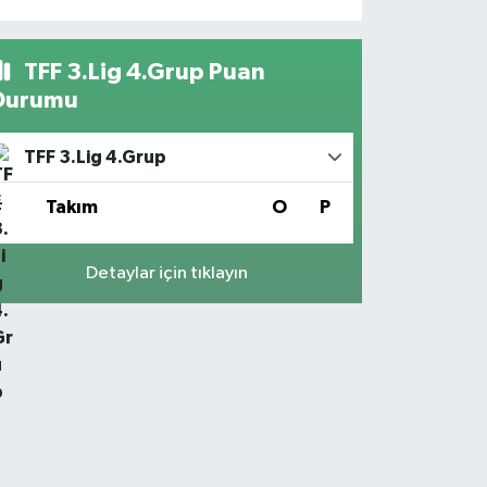
TFF 3.Lig 4.Grup Puan
Durumu
TFF 3.Lig 4.Grup
#
Takım
O
P
Detaylar için tıklayın