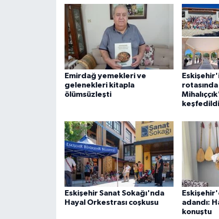
Emirdağ yemekleri ve
Eskişehir'
gelenekleri kitapla
rotasında
ölümsüzleşti
Mihalıççık
keşfedild
Eskişehir Sanat Sokağı'nda
Eskişehir
Hayal Orkestrası coşkusu
adandı: Ha
konuştu