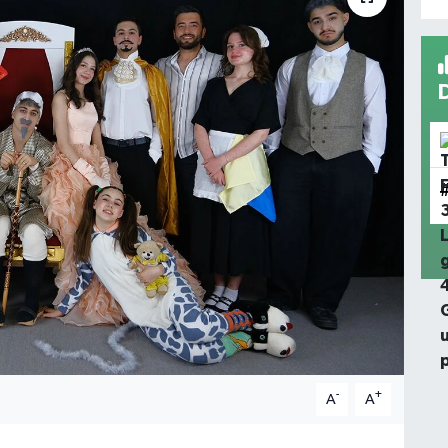
-
+
A
A