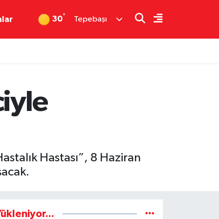
°
30
nlar
Tepebaşı
iyle
Hastalık Hastası”, 8 Haziran
şacak.
ükleniyor...