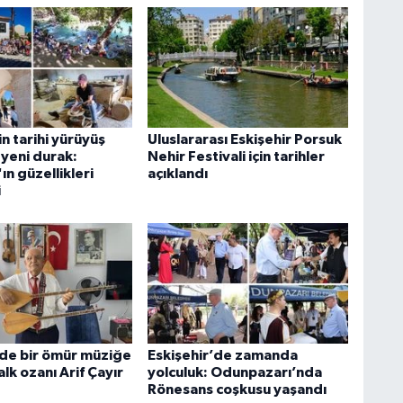
in tarihi yürüyüş
Uluslararası Eskişehir Porsuk
 yeni durak:
Nehir Festivali için tarihler
'ın güzellikleri
açıklandı
i
'de bir ömür müziğe
Eskişehir’de zamanda
lk ozanı Arif Çayır
yolculuk: Odunpazarı’nda
Rönesans coşkusu yaşandı