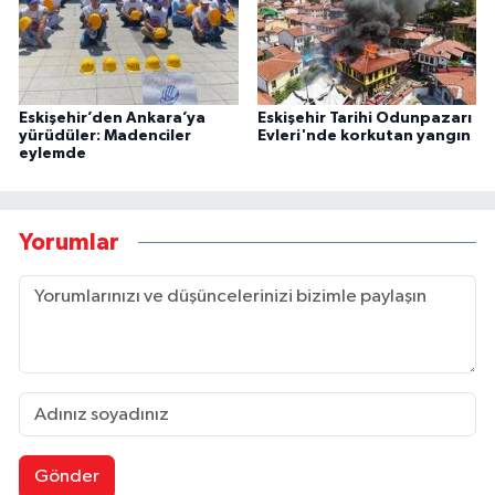
Eskişehir’den Ankara’ya
Eskişehir Tarihi Odunpazarı
yürüdüler: Madenciler
Evleri'nde korkutan yangın
eylemde
Yorumlar
Gönder