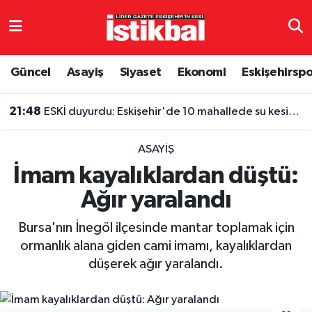
Eskişehirspor
Eskişehir Nöbetçi Eczaneler
Güncel
Asayiş
Siyaset
Ekonomi
Eskişehirsp
Güncel
Eskişehir Hava Durumu
21:48
ESKİ duyurdu: Eskişehir'de 10 mahallede su kesintisi
Asayiş
Eskişehir Namaz Vakitleri
ASAYIŞ
Siyaset
Eskişehir Trafik Yoğunluk Haritası
İmam kayalıklardan düştü:
Ağır yaralandı
Spor
TFF 3.Lig 4.Grup Puan Durumu ve Fikstür
Bursa'nın İnegöl ilçesinde mantar toplamak için
Eğitim
Tüm Manşetler
ormanlık alana giden cami imamı, kayalıklardan
düşerek ağır yaralandı.
Ekonomi
Son Dakika Haberleri
Sağlık
Haber Arşivi