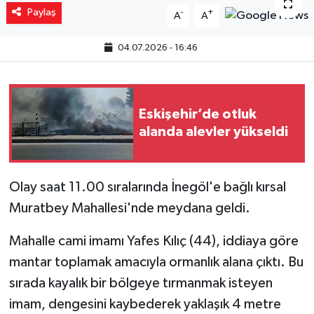
Paylaş
-
+
A
A
Yaşam
04.07.2026 - 16:46
Resmi ilanlar
Eskişehir’de otluk
alanda alevler yükseldi
Olay saat 11.00 sıralarında İnegöl'e bağlı kırsal
Muratbey Mahallesi'nde meydana geldi.
Mahalle cami imamı Yafes Kılıç (44), iddiaya göre
mantar toplamak amacıyla ormanlık alana çıktı. Bu
sırada kayalık bir bölgeye tırmanmak isteyen
imam, dengesini kaybederek yaklaşık 4 metre