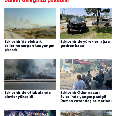
Bunlar da ilginizi çekebilir
Eskişehir'de elektrik
Eskişehir’de yürekleri ağza
tellerine çarpan kuş yangın
getiren kaza
çıkardı
Eskişehir’de otluk alanda
Eskişehir Odunpazarı
alevler yükseldi
Evleri’nde yangın paniği!
Duman vatandaşları zorladı