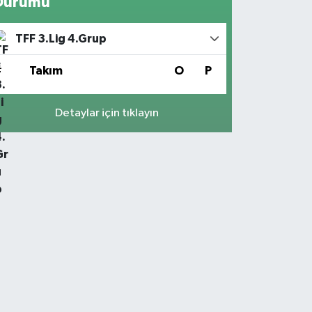
Durumu
TFF 3.Lig 4.Grup
#
Takım
O
P
Detaylar için tıklayın