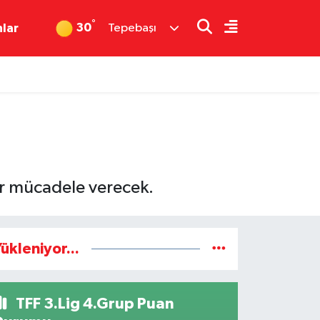
°
30
nlar
Tepebaşı
er mücadele verecek.
ükleniyor...
TFF 3.Lig 4.Grup Puan