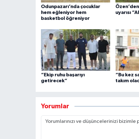
Odunpazarı’nda çocuklar
Özen’den 
hem eğleniyor hem
uyarısı “A
basketbol öğreniyor
“Ekip ruhu başarıyı
“Bu kez s
getirecek”
takım ola
Yorumlar