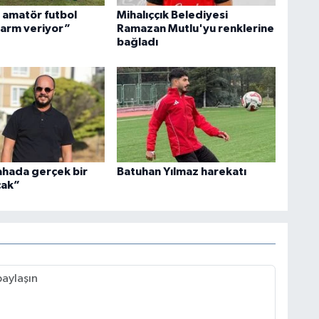
amatör futbol
Mihalıççık Belediyesi
larm veriyor”
Ramazan Mutlu'yu renklerine
bağladı
ahada gerçek bir
Batuhan Yılmaz harekatı
cak”