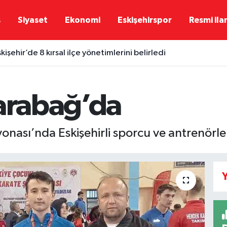
ş
Siyaset
Ekonomi
Eskişehirspor
Resmi ila
kişehir’de 8 kırsal ilçe yönetimlerini belirledi
Karabağ’da
nası’nda Eskişehirli sporcu ve antrenörl
Y