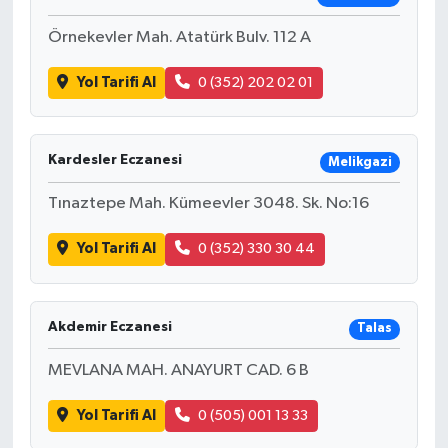
Örnekevler Mah. Atatürk Bulv. 112 A
Yol Tarifi Al
0 (352) 202 02 01
Kardesler Eczanesi
Melikgazi
Tınaztepe Mah. Kümeevler 3048. Sk. No:16
Yol Tarifi Al
0 (352) 330 30 44
Akdemir Eczanesi
Talas
MEVLANA MAH. ANAYURT CAD. 6 B
Yol Tarifi Al
0 (505) 001 13 33