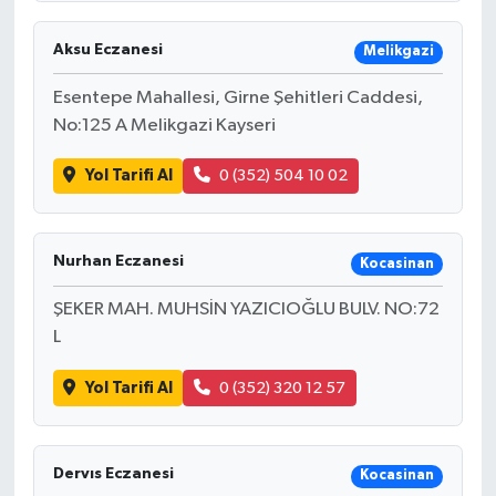
Aksu Eczanesi
Melikgazi
Esentepe Mahallesi, Girne Şehitleri Caddesi,
No:125 A Melikgazi Kayseri
Yol Tarifi Al
0 (352) 504 10 02
Nurhan Eczanesi
Kocasinan
ŞEKER MAH. MUHSİN YAZICIOĞLU BULV. NO:72
L
Yol Tarifi Al
0 (352) 320 12 57
Dervıs Eczanesi
Kocasinan