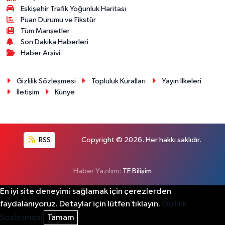
Eskişehir Trafik Yoğunluk Haritası
Puan Durumu ve Fikstür
Tüm Manşetler
Son Dakika Haberleri
Haber Arşivi
Gizlilik Sözleşmesi
Topluluk Kuralları
Yayın İlkeleri
İletişim
Künye
RSS
Copyright © 2026. Her hakkı saklıdır.
Haber Yazılımı:
TE Bilişim
En iyi site deneyimi sağlamak için çerezlerden
faydalanıyoruz. Detaylar için lütfen tıklayın.
Gizlilik
Sözleşmesi
Tamam