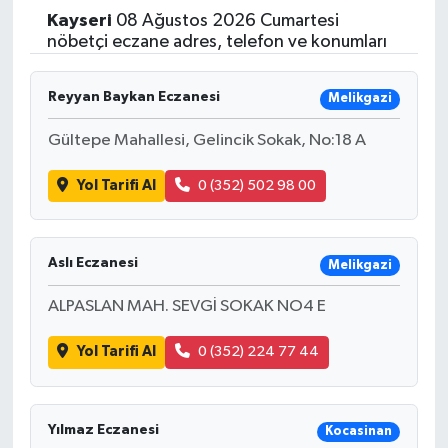
Kayseri
08 Ağustos 2026 Cumartesi
Yaşam
nöbetçi eczane adres, telefon ve konumları
Resmi ilanlar
Reyyan Baykan Eczanesi
Melikgazi
Gültepe Mahallesi, Gelincik Sokak, No:18 A
Yol Tarifi Al
0 (352) 502 98 00
Aslı Eczanesi
Melikgazi
ALPASLAN MAH. SEVGİ SOKAK NO4 E
Yol Tarifi Al
0 (352) 224 77 44
Yılmaz Eczanesi
Kocasinan