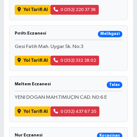
Yol Tarifi Al
0 (352) 220 37 38
Pırıltı Eczanesi
Melikgazi
Gesi Fatih Mah. Uygar Sk. No:3
Yol Tarifi Al
0 (352) 332 28 02
Meltem Eczanesi
Talas
YENI DOGAN MAH.TIMUÇIN CAD. N0:6 E
Yol Tarifi Al
0 (352) 437 67 20
Nur Eczanesi
Kocasinan