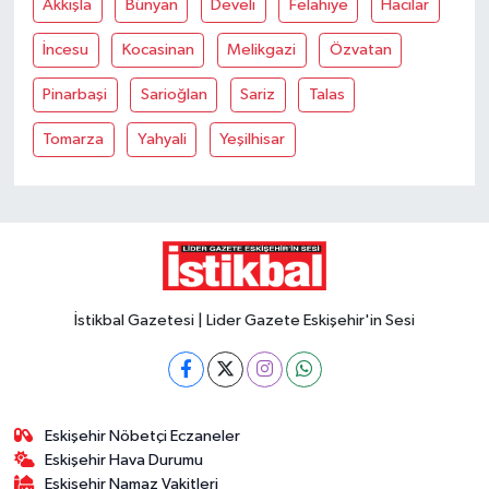
Akkişla
Bünyan
Develi
Felahiye
Hacilar
İncesu
Kocasinan
Melikgazi
Özvatan
Pinarbaşi
Sarioğlan
Sariz
Talas
Tomarza
Yahyali
Yeşilhisar
İstikbal Gazetesi | Lider Gazete Eskişehir'in Sesi
Eskişehir Nöbetçi Eczaneler
Eskişehir Hava Durumu
Eskişehir Namaz Vakitleri