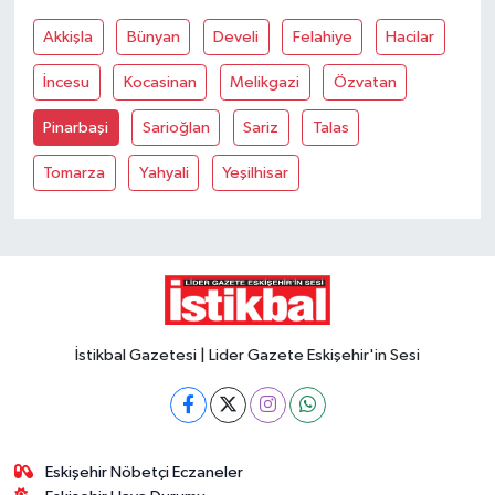
Akkişla
Bünyan
Develi
Felahiye
Hacilar
İncesu
Kocasinan
Melikgazi
Özvatan
Pinarbaşi
Sarioğlan
Sariz
Talas
Tomarza
Yahyali
Yeşilhisar
İstikbal Gazetesi | Lider Gazete Eskişehir'in Sesi
Eskişehir Nöbetçi Eczaneler