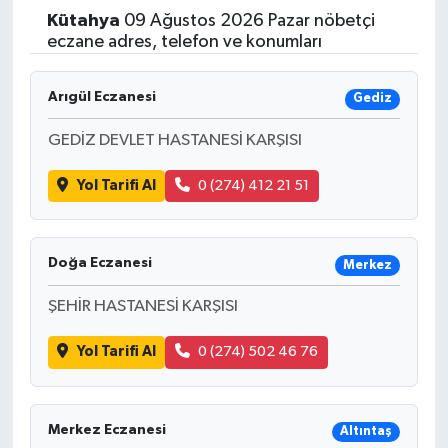
Kütahya
09 Ağustos 2026 Pazar nöbetçi
Yaşam
eczane adres, telefon ve konumları
Resmi ilanlar
Arıgül Eczanesi
Gediz
GEDİZ DEVLET HASTANESİ KARŞISI
Yol Tarifi Al
0 (274) 412 21 51
Doğa Eczanesi
Merkez
ŞEHİR HASTANESİ KARŞISI
Yol Tarifi Al
0 (274) 502 46 76
Merkez Eczanesi
Altıntaş