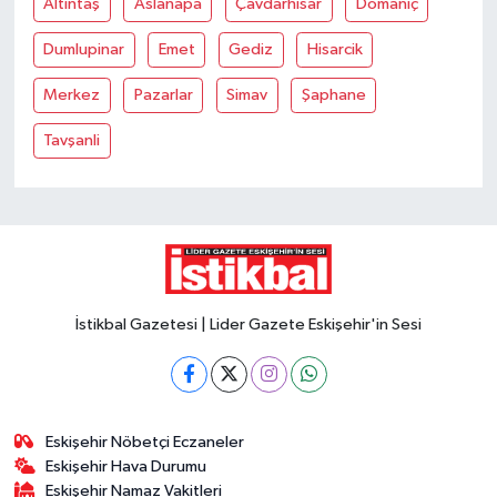
Altintaş
Aslanapa
Çavdarhisar
Domaniç
Dumlupinar
Emet
Gediz
Hisarcik
Merkez
Pazarlar
Simav
Şaphane
Tavşanli
İstikbal Gazetesi | Lider Gazete Eskişehir'in Sesi
Eskişehir Nöbetçi Eczaneler
Eskişehir Hava Durumu
Eskişehir Namaz Vakitleri