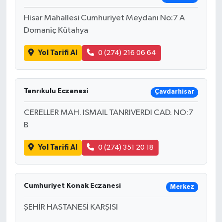
Hisar Mahallesi Cumhuriyet Meydanı No:7 A
Domaniç Kütahya
Yol Tarifi Al
0 (274) 216 06 64
Tanrıkulu Eczanesi
Çavdarhisar
CERELLER MAH. ISMAIL TANRIVERDI CAD. NO:7
B
Yol Tarifi Al
0 (274) 351 20 18
Cumhuriyet Konak Eczanesi
Merkez
ŞEHİR HASTANESİ KARŞISI