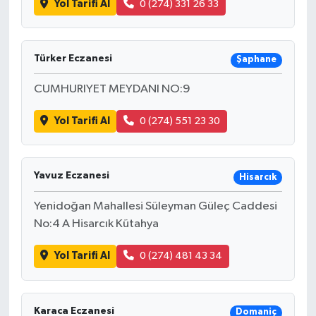
Yol Tarifi Al
0 (274) 331 26 33
Türker Eczanesi
Şaphane
CUMHURIYET MEYDANI NO:9
Yol Tarifi Al
0 (274) 551 23 30
Yavuz Eczanesi
Hisarcık
Yenidoğan Mahallesi Süleyman Güleç Caddesi
No:4 A Hisarcık Kütahya
Yol Tarifi Al
0 (274) 481 43 34
Karaca Eczanesi
Domaniç