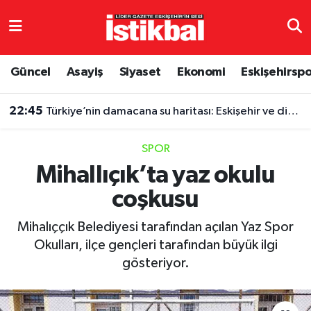
Eskişehirspor
Eskişehir Nöbetçi Eczaneler
Güncel
Asayiş
Siyaset
Ekonomi
Eskişehirsp
Güncel
Eskişehir Hava Durumu
22:45
Türkiye’nin damacana su haritası: Eskişehir ve diğer illerde fiyatlar ne kadar?
Asayiş
Eskişehir Namaz Vakitleri
SPOR
Siyaset
Eskişehir Trafik Yoğunluk Haritası
Mihallıçık’ta yaz okulu
coşkusu
Spor
TFF 3.Lig 4.Grup Puan Durumu ve Fikstür
Mihalıççık Belediyesi tarafından açılan Yaz Spor
Eğitim
Tüm Manşetler
Okulları, ilçe gençleri tarafından büyük ilgi
gösteriyor.
Ekonomi
Son Dakika Haberleri
Sağlık
Haber Arşivi