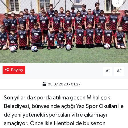
Yaşam
Resmi ilanlar
Paylaş
-
+
A
A
08.07.2023 - 01:27
Son yıllar da sporda atılıma geçen Mihalıççık
Belediyesi, bünyesinde açtığı Yaz Spor Okulları ile
de yeni yetenekli sporcuları vitre çıkarmayı
amaçlıyor. Öncelikle Hentbol de bu sezon