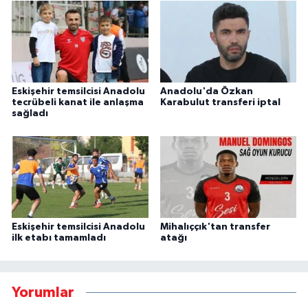
Eskişehir temsilcisi Anadolu
Anadolu'da Özkan
tecrübeli kanat ile anlaşma
Karabulut transferi iptal
sağladı
Eskişehir temsilcisi Anadolu
Mihalıççık'tan transfer
ilk etabı tamamladı
atağı
Yorumlar