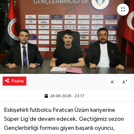
Yaşam
Resmi ilanlar
Paylaş
-
+
A
A
24.06.2026 - 23:17
Eskişehirli futbolcu Fıratcan Üzüm kariyerine
Süper Lig’de devam edecek. Geçtiğimiz sezon
Gençlerbirliği forması giyen başarılı oyuncu,