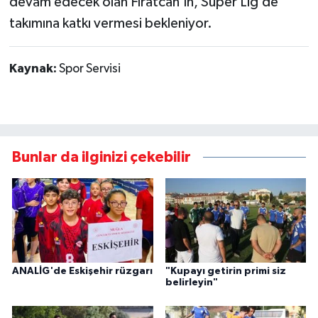
devam edecek olan Fıratcan’ın, Süper Lig’de
takımına katkı vermesi bekleniyor.
Kaynak:
Spor Servisi
Bunlar da ilginizi çekebilir
ANALİG'de Eskişehir rüzgarı
"Kupayı getirin primi siz
belirleyin"