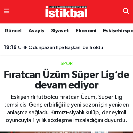
Eskişehirspor
Eskişehir Nöbetçi Eczaneler
Güncel
Asayiş
Siyaset
Ekonomi
Eskişehirsp
Güncel
Eskişehir Hava Durumu
19:16
CHP Odunpazarı İlçe Başkanı belli oldu
Asayiş
Eskişehir Namaz Vakitleri
SPOR
Siyaset
Eskişehir Trafik Yoğunluk Haritası
Fıratcan Üzüm Süper Lig’de
devam ediyor
Spor
TFF 3.Lig 4.Grup Puan Durumu ve Fikstür
Eskişehirli futbolcu Fıratcan Üzüm, Süper Lig
Eğitim
Tüm Manşetler
temsilcisi Gençlerbirliği ile yeni sezon için yeniden
anlaşma sağladı. Kırmızı-siyahlı kulüp, deneyimli
Ekonomi
Son Dakika Haberleri
oyuncuyla 1 yıllık sözleşme imzaladığını duyurdu.
Sağlık
Haber Arşivi