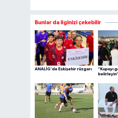
Bunlar da ilginizi çekebilir
ANALİG'de Eskişehir rüzgarı
"Kupayı ge
belirleyin