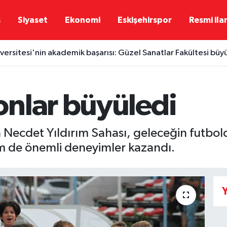
ş
Siyaset
Ekonomi
Eskişehirspor
Resmi ila
ersitesi'nin akademik başarısı: Güzel Sanatlar Fakültesi büy
nlar büyüledi
 Necdet Yıldırım Sahası, geleceğin futbolcu
m de önemli deneyimler kazandı.
Y