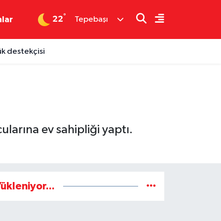
°
22
nlar
Tepebaşı
ük destekçisi
larına ev sahipliği yaptı.
ükleniyor...