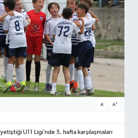
-
+
A
A
yetiştiği U11 Ligi’nde 5. hafta karşılaşmaları