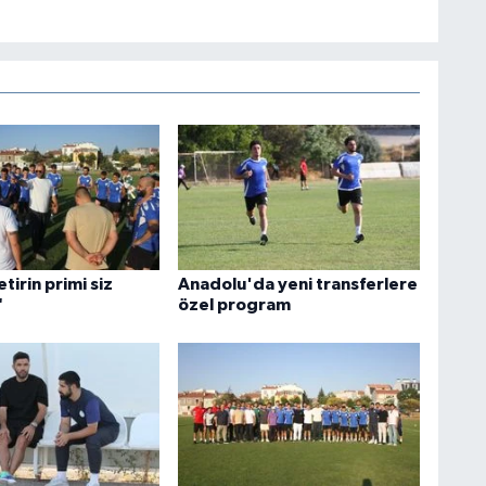
tirin primi siz
Anadolu'da yeni transferlere
"
özel program