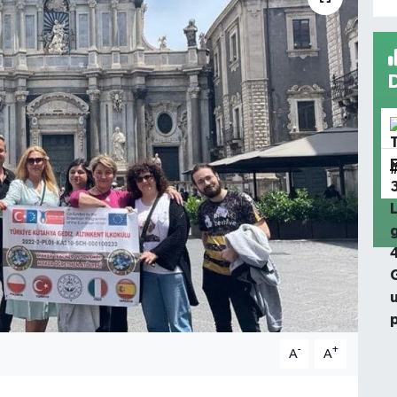
-
+
A
A