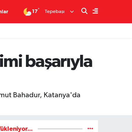
°
17
nlar
Tepebaşı
mi başarıyla
ahmut Bahadur, Katanya'da
ükleniyor...