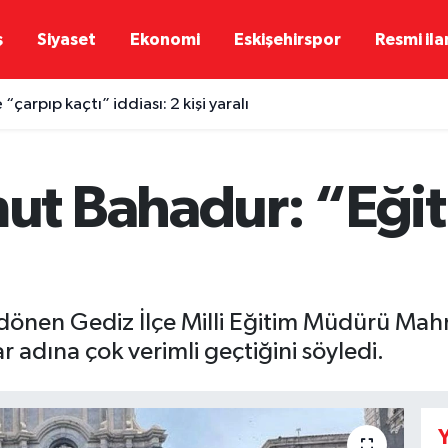
ş
Siyaset
Ekonomi
Eskişehirspor
Resmi ila
“çarpıp kaçtı” iddiası: 2 kişi yaralı
 Bahadur: “Eğiti
n dönen Gediz İlçe Milli Eğitim Müdürü M
 adına çok verimli geçtiğini söyledi.
Y