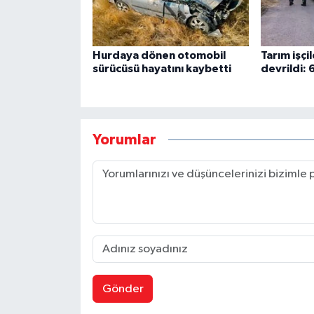
Hurdaya dönen otomobil
Tarım işçil
sürücüsü hayatını kaybetti
devrildi: 6
Yorumlar
Gönder