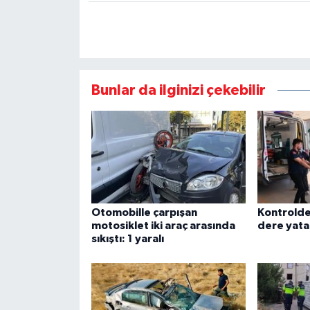
Bunlar da ilginizi çekebilir
Otomobille çarpışan
Kontrolde
motosiklet iki araç arasında
dere yata
sıkıştı: 1 yaralı