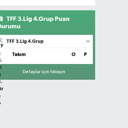
TFF 3.Lig 4.Grup Puan
Durumu
TFF 3.Lig 4.Grup
#
Takım
O
P
Detaylar için tıklayın