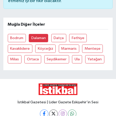
etmeniz iyi bir fikir olacaktır.
Muğla Diğer İlçeler
Bodrum
Dalaman
Datça
Fethiye
Kavaklidere
Köyceğiz
Marmaris
Menteşe
Milas
Ortaca
Seydikemer
Ula
Yatağan
İstikbal Gazetesi | Lider Gazete Eskişehir'in Sesi