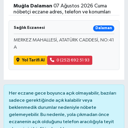
Muğla
Dalaman
07 Ağustos 2026 Cuma
Yaşam
nöbetçi eczane adres, telefon ve konumları
Resmi ilanlar
Sağlık Eczanesi
Dalaman
MERKEZ MAHALLESİ, ATATÜRK CADDESİ, NO:41
A
Yol Tarifi Al
0 (252) 692 51 93
Her eczane gece boyunca açık olmayabilir, bazıları
sadece gerektiğinde açık kalabilir veya
beklenmedik durumlar nedeniyle nöbete
gelemeyebilir. Bu nedenle, yola çıkmadan önce
eczanenin açık olduğunu telefon aracılığıyla teyit