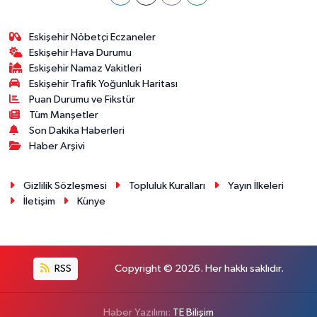
Eskişehir Nöbetçi Eczaneler
Eskişehir Hava Durumu
Eskişehir Namaz Vakitleri
Eskişehir Trafik Yoğunluk Haritası
Puan Durumu ve Fikstür
Tüm Manşetler
Son Dakika Haberleri
Haber Arşivi
Gizlilik Sözleşmesi
Topluluk Kuralları
Yayın İlkeleri
İletişim
Künye
RSS
Copyright © 2026. Her hakkı saklıdır.
Haber Yazılımı:
TE Bilişim