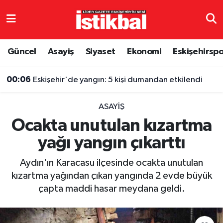
Eskişehirspor
Eskişehir Nöbetçi Eczaneler
Güncel
Asayiş
Siyaset
Ekonomi
Eskişehirsp
Güncel
Eskişehir Hava Durumu
00:06
Eskişehir'de yangın: 5 kişi dumandan etkilendi
Asayiş
Eskişehir Namaz Vakitleri
ASAYIŞ
Siyaset
Eskişehir Trafik Yoğunluk Haritası
Ocakta unutulan kızartma
yağı yangın çıkarttı
Spor
TFF 3.Lig 4.Grup Puan Durumu ve Fikstür
Aydın'ın Karacasu ilçesinde ocakta unutulan
Eğitim
Tüm Manşetler
kızartma yağından çıkan yangında 2 evde büyük
çapta maddi hasar meydana geldi.
Ekonomi
Son Dakika Haberleri
Sağlık
Haber Arşivi