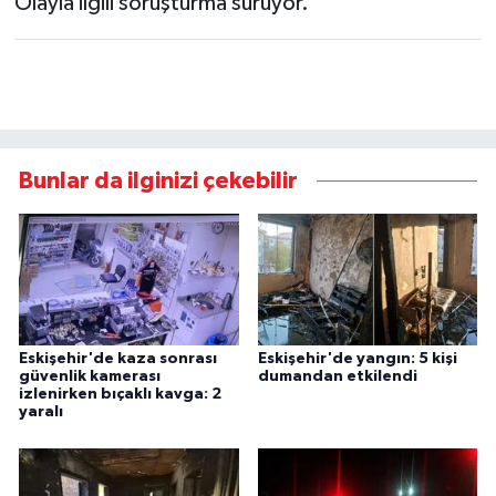
Olayla ilgili soruşturma sürüyor.
Bunlar da ilginizi çekebilir
Eskişehir'de kaza sonrası
Eskişehir'de yangın: 5 kişi
güvenlik kamerası
dumandan etkilendi
izlenirken bıçaklı kavga: 2
yaralı