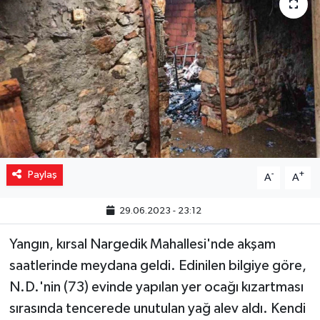
Yaşam
Resmi ilanlar
Paylaş
-
+
A
A
29.06.2023 - 23:12
Yangın, kırsal Nargedik Mahallesi'nde akşam
saatlerinde meydana geldi. Edinilen bilgiye göre,
N.D.'nin (73) evinde yapılan yer ocağı kızartması
sırasında tencerede unutulan yağ alev aldı. Kendi