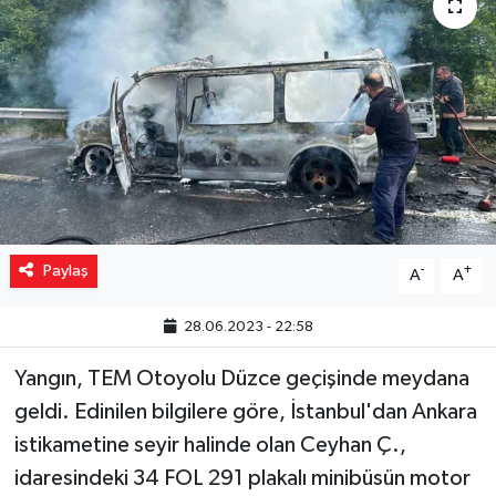
Yaşam
Resmi ilanlar
Paylaş
-
+
A
A
28.06.2023 - 22:58
Yangın, TEM Otoyolu Düzce geçişinde meydana
geldi. Edinilen bilgilere göre, İstanbul'dan Ankara
istikametine seyir halinde olan Ceyhan Ç.,
idaresindeki 34 FOL 291 plakalı minibüsün motor