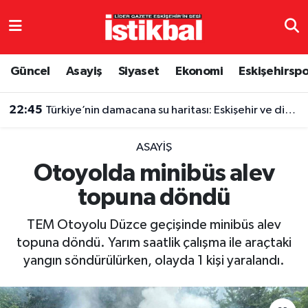
Eskişehirspor
Eskişehir Nöbetçi Eczaneler
Güncel
Asayiş
Siyaset
Ekonomi
Eskişehirsp
Güncel
Eskişehir Hava Durumu
22:45
Türkiye’nin damacana su haritası: Eskişehir ve diğer illerde fiyatlar ne kadar?
Asayiş
Eskişehir Namaz Vakitleri
ASAYIŞ
Siyaset
Eskişehir Trafik Yoğunluk Haritası
Otoyolda minibüs alev
topuna döndü
Spor
TFF 3.Lig 4.Grup Puan Durumu ve Fikstür
TEM Otoyolu Düzce geçişinde minibüs alev
Eğitim
Tüm Manşetler
topuna döndü. Yarım saatlik çalışma ile araçtaki
yangın söndürülürken, olayda 1 kişi yaralandı.
Ekonomi
Son Dakika Haberleri
Sağlık
Haber Arşivi