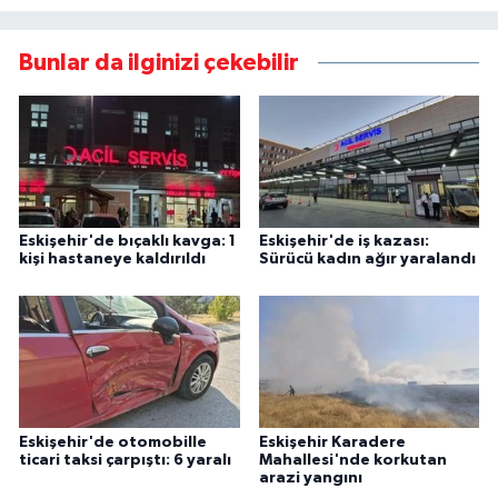
Bunlar da ilginizi çekebilir
Eskişehir'de bıçaklı kavga: 1
Eskişehir'de iş kazası:
kişi hastaneye kaldırıldı
Sürücü kadın ağır yaralandı
Eskişehir'de otomobille
Eskişehir Karadere
ticari taksi çarpıştı: 6 yaralı
Mahallesi'nde korkutan
arazi yangını