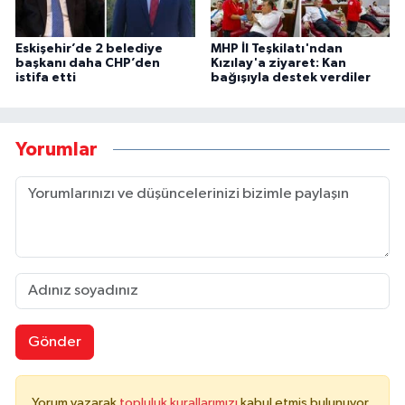
Eskişehir’de 2 belediye
MHP İl Teşkilatı'ndan
başkanı daha CHP’den
Kızılay'a ziyaret: Kan
istifa etti
bağışıyla destek verdiler
Yorumlar
Gönder
Yorum yazarak
topluluk kurallarımızı
kabul etmiş bulunuyor