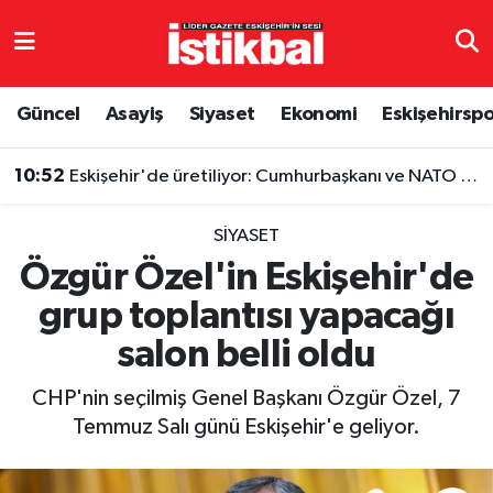
Eskişehirspor
Eskişehir Nöbetçi Eczaneler
Güncel
Asayiş
Siyaset
Ekonomi
Eskişehirsp
Güncel
Eskişehir Hava Durumu
10:52
Eskişehir'de üretiliyor: Cumhurbaşkanı ve NATO liderlerinin de tercihi oldu
Asayiş
Eskişehir Namaz Vakitleri
SIYASET
Siyaset
Eskişehir Trafik Yoğunluk Haritası
Özgür Özel'in Eskişehir'de
grup toplantısı yapacağı
Spor
TFF 3.Lig 4.Grup Puan Durumu ve Fikstür
salon belli oldu
Eğitim
Tüm Manşetler
CHP'nin seçilmiş Genel Başkanı Özgür Özel, 7
Ekonomi
Son Dakika Haberleri
Temmuz Salı günü Eskişehir'e geliyor.
Sağlık
Haber Arşivi