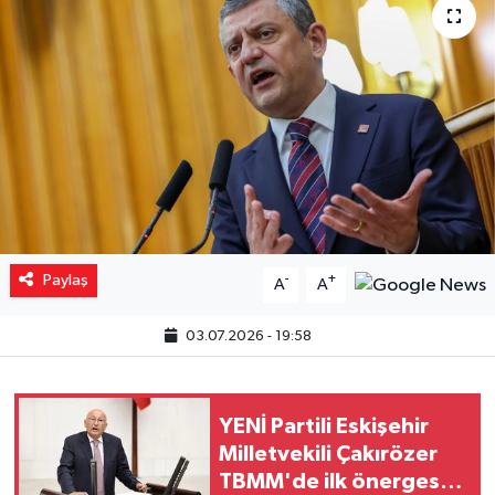
Yaşam
Resmi ilanlar
Paylaş
-
+
A
A
03.07.2026 - 19:58
YENİ Partili Eskişehir
Milletvekili Çakırözer
TBMM'de ilk önergesini