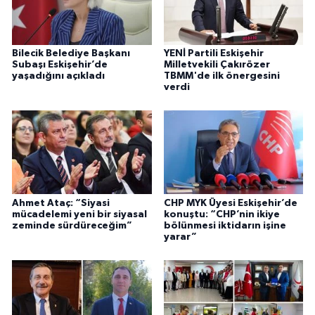
Bilecik Belediye Başkanı
YENİ Partili Eskişehir
Subaşı Eskişehir’de
Milletvekili Çakırözer
yaşadığını açıkladı
TBMM'de ilk önergesini
verdi
Ahmet Ataç: “Siyasi
CHP MYK Üyesi Eskişehir’de
mücadelemi yeni bir siyasal
konuştu: “CHP’nin ikiye
zeminde sürdüreceğim”
bölünmesi iktidarın işine
yarar”