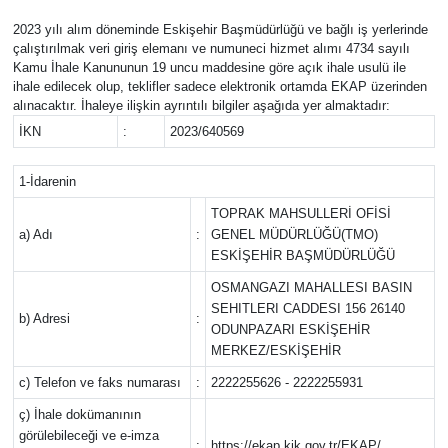
2023 yılı alım döneminde Eskişehir Başmüdürlüğü ve bağlı iş yerlerinde
Yaşam
çalıştırılmak veri giriş elemanı ve numuneci hizmet alımı 4734 sayılı
Kamu İhale Kanununun 19 uncu maddesine göre açık ihale usulü ile
Resmi ilanlar
ihale edilecek olup, teklifler sadece elektronik ortamda EKAP üzerinden
alınacaktır. İhaleye ilişkin ayrıntılı bilgiler aşağıda yer almaktadır:
İKN
:
2023/640569
1-İdarenin
TOPRAK MAHSULLERİ OFİSİ
a) Adı
:
GENEL MÜDÜRLÜĞÜ(TMO)
ESKİŞEHİR BAŞMÜDÜRLÜĞÜ
OSMANGAZI MAHALLESI BASIN
SEHITLERI CADDESI 156 26140
b) Adresi
:
ODUNPAZARI ESKİŞEHİR
MERKEZ/ESKİŞEHİR
c) Telefon ve faks numarası
:
2222255626 - 2222255931
ç) İhale dokümanının
görülebileceği ve e-imza
:
https://ekap.kik.gov.tr/EKAP/