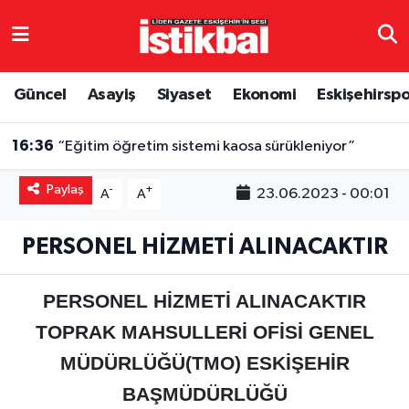
Eskişehirspor
Eskişehir Nöbetçi Eczaneler
Güncel
Asayiş
Siyaset
Ekonomi
Eskişehirsp
Güncel
Eskişehir Hava Durumu
16:36
“Eğitim öğretim sistemi kaosa sürükleniyor”
Asayiş
Eskişehir Namaz Vakitleri
Paylaş
-
+
23.06.2023 - 00:01
A
A
Siyaset
Eskişehir Trafik Yoğunluk Haritası
PERSONEL HİZMETİ ALINACAKTIR
Spor
TFF 3.Lig 4.Grup Puan Durumu ve Fikstür
PERSONEL HİZMETİ ALINACAKTIR
Eğitim
Tüm Manşetler
TOPRAK MAHSULLERİ OFİSİ GENEL
Ekonomi
Son Dakika Haberleri
MÜDÜRLÜĞÜ(TMO) ESKİŞEHİR
BAŞMÜDÜRLÜĞÜ
Sağlık
Haber Arşivi