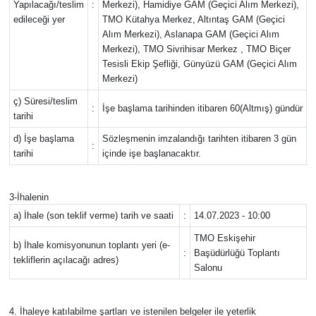
Yapılacağı/teslim
:
Merkezi), Hamidiye GAM (Geçici Alım Merkezi),
edileceği yer
TMO Kütahya Merkez, Altıntaş GAM (Geçici
Alım Merkezi), Aslanapa GAM (Geçici Alım
Merkezi), TMO Sivrihisar Merkez , TMO Biçer
Tesisli Ekip Şefliği, Günyüzü GAM (Geçici Alım
Merkezi)
ç) Süresi/teslim
:
İşe başlama tarihinden itibaren 60(Altmış) gündür
tarihi
d) İşe başlama
Sözleşmenin imzalandığı tarihten itibaren 3 gün
:
tarihi
içinde işe başlanacaktır.
3-İhalenin
a) İhale (son teklif verme) tarih ve saati
:
14.07.2023 - 10:00
TMO Eskişehir
b) İhale komisyonunun toplantı yeri (e-
:
Başüdürlüğü Toplantı
tekliflerin açılacağı adres)
Salonu
4. İhaleye katılabilme şartları ve istenilen belgeler ile yeterlik