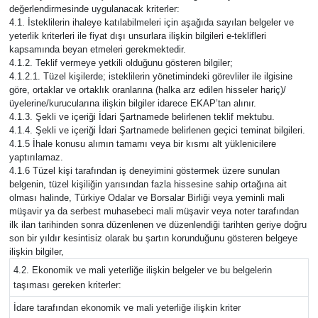
değerlendirmesinde uygulanacak kriterler:
4.1. İsteklilerin ihaleye katılabilmeleri için aşağıda sayılan belgeler ve
yeterlik kriterleri ile fiyat dışı unsurlara ilişkin bilgileri e-teklifleri
kapsamında beyan etmeleri gerekmektedir.
4.1.2. Teklif vermeye yetkili olduğunu gösteren bilgiler;
4.1.2.1. Tüzel kişilerde; isteklilerin yönetimindeki görevliler ile ilgisine
göre, ortaklar ve ortaklık oranlarına (halka arz edilen hisseler hariç)/
üyelerine/kurucularına ilişkin bilgiler idarece EKAP’tan alınır.
4.1.3. Şekli ve içeriği İdari Şartnamede belirlenen teklif mektubu.
4.1.4. Şekli ve içeriği İdari Şartnamede belirlenen geçici teminat bilgileri.
4.1.5 İhale konusu alımın tamamı veya bir kısmı alt yüklenicilere
yaptırılamaz.
4.1.6 Tüzel kişi tarafından iş deneyimini göstermek üzere sunulan
belgenin, tüzel kişiliğin yarısından fazla hissesine sahip ortağına ait
olması halinde, Türkiye Odalar ve Borsalar Birliği veya yeminli mali
müşavir ya da serbest muhasebeci mali müşavir veya noter tarafından
ilk ilan tarihinden sonra düzenlenen ve düzenlendiği tarihten geriye doğru
son bir yıldır kesintisiz olarak bu şartın korunduğunu gösteren belgeye
ilişkin bilgiler,
4.2. Ekonomik ve mali yeterliğe ilişkin belgeler ve bu belgelerin
taşıması gereken kriterler:
İdare tarafından ekonomik ve mali yeterliğe ilişkin kriter