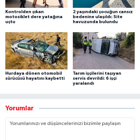
Kontrolden çıkan
2 yaşındaki çocuğun cansız
motosiklet dere yatağına
bedenine ulaşıldı: Site
uçtu
havuzunda bulundu
Hurdaya dönen otomobil
Tarım işçilerini taşıyan
sürücüsü hayatını kaybetti
servis devrildi: 6 işçi
yaralandı
Yorumlar