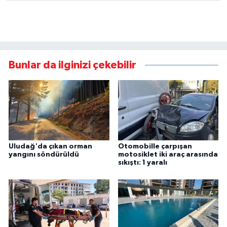
Bunlar da ilginizi çekebilir
Uludağ'da çıkan orman
Otomobille çarpışan
yangını söndürüldü
motosiklet iki araç arasında
sıkıştı: 1 yaralı