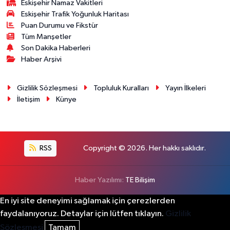
Eskişehir Namaz Vakitleri
Eskişehir Trafik Yoğunluk Haritası
Puan Durumu ve Fikstür
Tüm Manşetler
Son Dakika Haberleri
Haber Arşivi
Gizlilik Sözleşmesi
Topluluk Kuralları
Yayın İlkeleri
İletişim
Künye
RSS
Copyright © 2026. Her hakkı saklıdır.
Haber Yazılımı:
TE Bilişim
En iyi site deneyimi sağlamak için çerezlerden
faydalanıyoruz. Detaylar için lütfen tıklayın.
Gizlilik
Sözleşmesi
Tamam