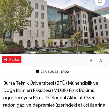
Yaşam
Resmi ilanlar
Paylaş
-
+
A
A
23.05.2023 - 17:02
Bursa Teknik Üniversitesi (BTÜ) Mühendislik ve
Doğa Bilimleri Fakültesi (MDBF) Fizik Bölümü
öğretim üyesi Prof. Dr. Songül Akbulut Özen,
radon gazı ve depremler üzerindeki etkisi üzerine