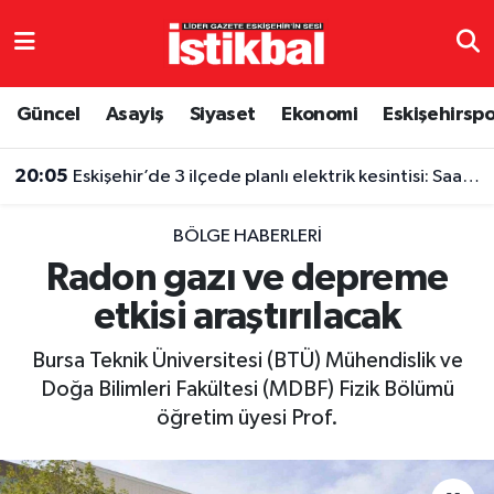
Eskişehirspor
Eskişehir Nöbetçi Eczaneler
Güncel
Asayiş
Siyaset
Ekonomi
Eskişehirsp
Güncel
Eskişehir Hava Durumu
20:05
Eskişehir’de 3 ilçede planlı elektrik kesintisi: Saatler belli oldu
Asayiş
Eskişehir Namaz Vakitleri
BÖLGE HABERLERI
Siyaset
Eskişehir Trafik Yoğunluk Haritası
Radon gazı ve depreme
etkisi araştırılacak
Spor
TFF 3.Lig 4.Grup Puan Durumu ve Fikstür
Bursa Teknik Üniversitesi (BTÜ) Mühendislik ve
Eğitim
Tüm Manşetler
Doğa Bilimleri Fakültesi (MDBF) Fizik Bölümü
öğretim üyesi Prof.
Ekonomi
Son Dakika Haberleri
Sağlık
Haber Arşivi