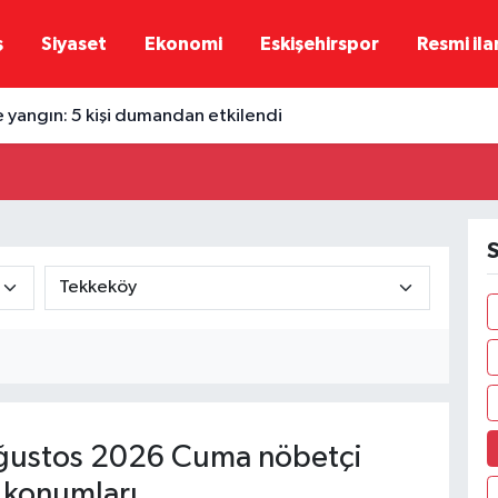
ş
Siyaset
Ekonomi
Eskişehirspor
Resmi ila
e yangın: 5 kişi dumandan etkilendi
S
ğustos 2026 Cuma nöbetçi
 konumları