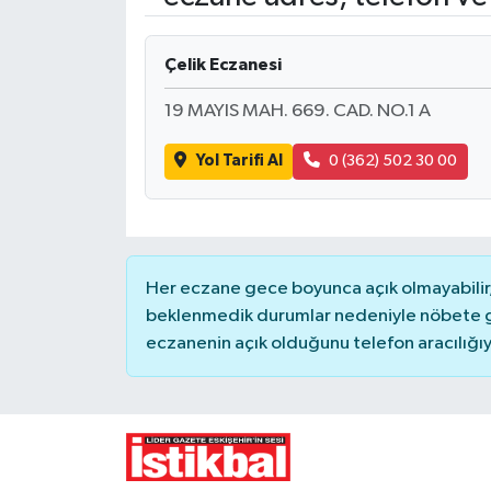
Yaşam
Çelik Eczanesi
Resmi ilanlar
19 MAYIS MAH. 669. CAD. NO.1 A
Yol Tarifi Al
0 (362) 502 30 00
Her eczane gece boyunca açık olmayabilir, 
beklenmedik durumlar nedeniyle nöbete g
eczanenin açık olduğunu telefon aracılığıyla 