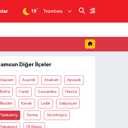
°
19
nlar
Tepebaşı
amsun Diğer İlçeler
Alaçam
Asarcik
Atakum
Ayvacik
Bafra
Canik
Çarşamba
Havza
İlkadim
Kavak
Ladik
Salipazari
Tekkeköy
Terme
Vezirköprü
Yakakent
19 Mayis