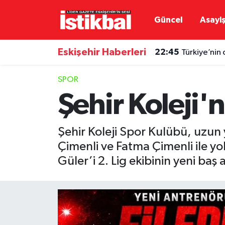
Güncel
Asayi
Eskişehirspor
Eskişehir Nöbetçi Eczaneler
Eskişehir Haberleri
22:45
Türkiye’nin 
Güncel
Eskişehir Hava Durumu
SPOR
Asayiş
Eskişehir Namaz Vakitleri
Şehir Koleji
Siyaset
Eskişehir Trafik Yoğunluk Haritası
Şehir Koleji Spor Kulübü, uzun 
Spor
TFF 3.Lig 4.Grup Puan Durumu ve Fikstür
Çimenli ve Fatma Çimenli ile yol
Güler’i 2. Lig ekibinin yeni baş
Eğitim
Tüm Manşetler
Ekonomi
Son Dakika Haberleri
Sağlık
Haber Arşivi