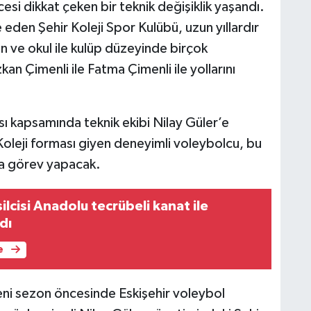
si dikkat çeken bir teknik değişiklik yaşandı.
eden Şehir Koleji Spor Kulübü, uzun yıllardır
n ve okul ile kulüp düzeyinde birçok
n Çimenli ile Fatma Çimenli ile yollarını
ı kapsamında teknik ekibi Nilay Güler’e
oleji forması giyen deneyimli voleybolcu, bu
da görev yapacak.
ilcisi Anadolu tecrübeli kanat ile
dı
e
eni sezon öncesinde Eskişehir voleybol