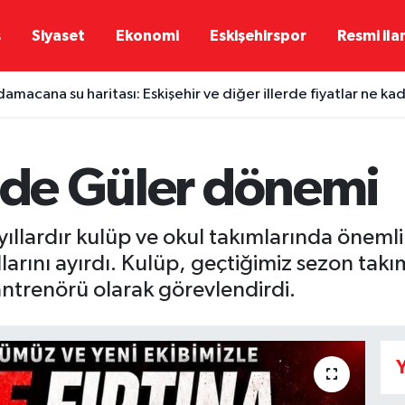
ş
Siyaset
Ekonomi
Eskişehirspor
Resmi ila
damacana su haritası: Eskişehir ve diğer illerde fiyatlar ne ka
'nde Güler dönemi
yıllardır kulüp ve okul takımlarında öneml
larını ayırdı. Kulüp, geçtiğimiz sezon takı
 antrenörü olarak görevlendirdi.
Y